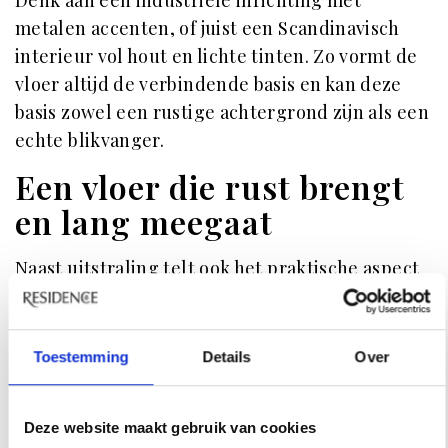
Denk aan een industriële inrichting met
metalen accenten, of juist een Scandinavisch
interieur vol hout en lichte tinten. Zo vormt de
vloer altijd de verbindende basis en kan deze
basis zowel een rustige achtergrond zijn als een
echte blikvanger.
Een vloer die rust brengt
en lang meegaat
Naast uitstraling telt ook het praktische aspect
mee. Doordat een gietvloer naadloos is, hopen
stof en vuil zich nergens op. Dat maakt hem
hygiënisch en eenvoudig schoon te houden.
Toestemming
Details
Over
Daarbij is hij slijtvast, onderhoudsarm en gaat hij
jarenlang mee zonder zijn uitstraling te
Deze website maakt gebruik van cookies
verliezen. Websites zoals
coatingvloer.nl
laten