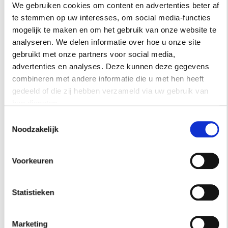
We gebruiken cookies om content en advertenties beter af
goed zien welke mogelijkheden er allemaal zijn
te stemmen op uw interesses, om social media-functies
op het gebied van afwerkingen en kleuren. Zo
mogelijk te maken en om het gebruik van onze website te
vind je altijd een gietvloer die niet alleen mooi
analyseren. We delen informatie over hoe u onze site
is, maar ook past bij de praktische eisen van
gebruikt met onze partners voor social media,
jouw huishouden.
advertenties en analyses. Deze kunnen deze gegevens
combineren met andere informatie die u met hen heeft
Verander je later van kleur op de muren of
gedeeld of die zij hebben verzameld via uw gebruik van
wissel je meubels, dan blijft de gietvloer de
hun diensten.
perfecte basis. Met een
lavasteen gietvloer
kies
Toestemmingsselectie
je voor een duurzame investering die met je
Noodzakelijk
interieur meegroeit en elke dag voor een
stijlvolle leefruimte zorgt.
Voorkeuren
Statistieken
22 sep 2025
Interieur
Lees het laatste artikel
Marketing