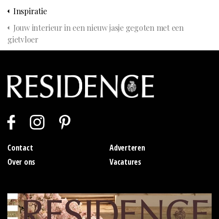
Inspiratie
Jouw interieur in een nieuw jasje gegoten met een
gietvloer
Contact
Adverteren
Over ons
Vacatures