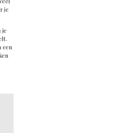
veel
r je
 je
elt.
n een
uken