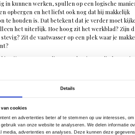
ig in kunnen werken, spullen op een logische manie
n opbergen en het liefst ook nog dat hij makkelijk
n te houden is. Dat betekent dat je verder moet kijk
lleen het uiterlijk. Hoe hoog zit het werkblad? Zijn 
 stevig? Zit de vaatwasser op een plek waar je makke
unt?
kig zijn er genoeg slimme oplossingen die laten zie
gn en gebruiksgemak prima samen kunnen gaan. De
greeploze fronten met een push-to-open systeem,
ouwde verlichting in lades of een afzuigkap die vol
Details
t plafond verdwijnt. Juist door functionaliteit mee te
 in je keuzes, krijg je een keuken waar je elke dag 
 van cookies
van wordt.
tent en advertenties beter af te stemmen op uw interesses, om 
ar haal je goede inspirati
gebruik van onze website te analyseren. We delen informatie ove
al media, advertenties en analyses. Deze kunnen deze gegeven