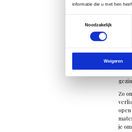
vo
informatie die u met hen hee
Het i
Toestemmingsselectie
inspi
Noodzakelijk
een a
een p
van 
verde
Weigeren
kleur
prakt
gezin
Zo on
verli
open 
mater
je om