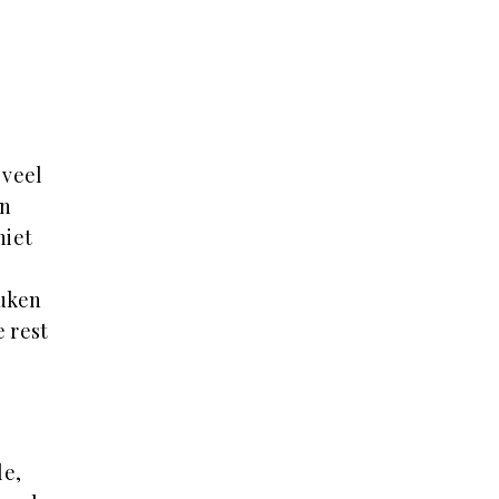
 veel
an
niet
euken
e rest
le,