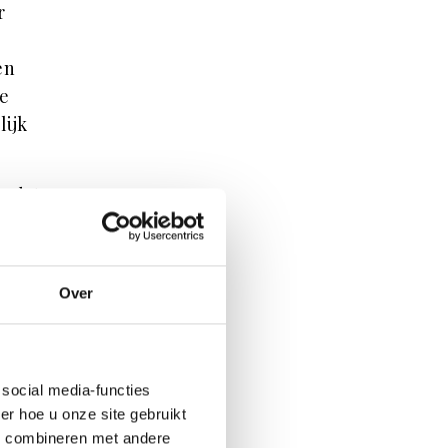
r
en
de
lijk
n dat
nk
ledig
Over
weer
social media-functies
e
r hoe u onze site gebruikt
s combineren met andere