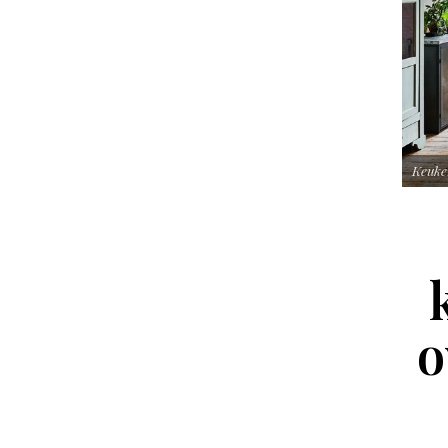
Keuken
o