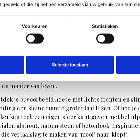
or keukens vandaan?
ft gedeeld of die zij hebben verzameld via uw gebruik van hun di
nternet staat vol mooie plaatjes, maar het vinden va
ratie die ook haalbaar en toepasbaar is in jouw huis, d
Voorkeuren
Statistieken
nder verhaal. Daarom is het handig om te beginnen b
lek waar je niet alleen stijlen ziet, maar ook voorbe
praktische toepassingen. Goede
keuken inspiratie
ga
r dan Pinterest-waardige foto's. Het laat zien hoe
Selectie toestaan
en, materialen en indelingen samenwerken in de
ijk. En hoe je keuzes maakt die passen bij jouw woni
 en manier van leven.
tdek je bijvoorbeeld hoe je met lichte fronten en sl
chting een kleine ruimte groter laat lijken. Of hoe je
keuken toch een eigen sfeer kunt geven met behulp
ialen als hout, natuursteen of betonlook. Inspiratie
 die vertaalslag te maken van ‘mooi’ naar ‘klopt’.