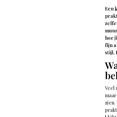
Een
prakt
zelfe
muur 
hoe j
fijn 
stijl
Wa
be
Veel 
maar 
zien.
prakt