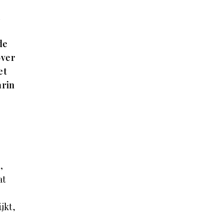
n
de
over
et
arin
,
at
jkt,