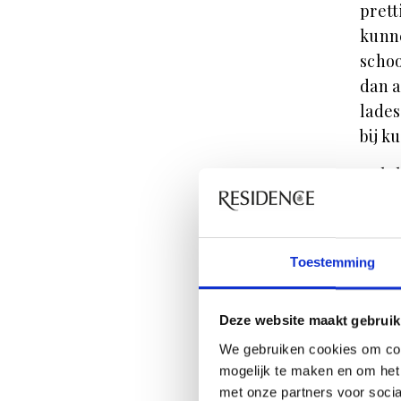
prett
kunne
schoo
dan a
lades
bij k
Geluk
desi
aan 
ingeb
Toestemming
in he
nemen
Deze website maakt gebruik
blij 
We gebruiken cookies om con
Wa
mogelijk te maken en om het 
met onze partners voor soci