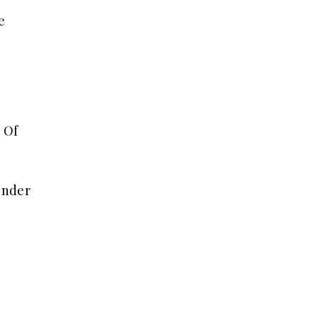
e
. Of
onder