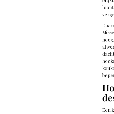
blijk
loont
verge
Daarn
Missc
hoogg
afwer
dacht
hoeko
keuke
beper
Ho
de
Een k