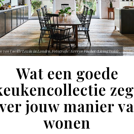
 van Lucille Lewin in Londen. Fotografie: Kerryn Fischer/Living Inside.
Wat een goede
keukencollectie zeg
ver jouw manier v
wonen