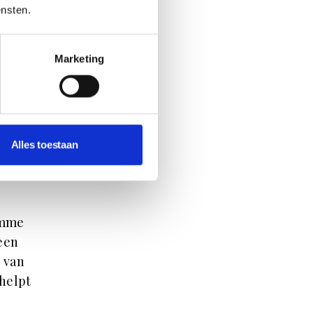
ensten.
n
at is
Marketing
ij
elden
at
Alles toestaan
ng,
imme
 een
 van
 helpt