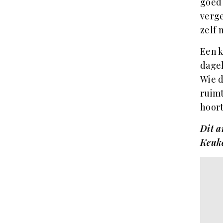
goed 
verge
zelf 
Een k
dagel
Wie d
ruimt
hoort
Dit a
Keuk