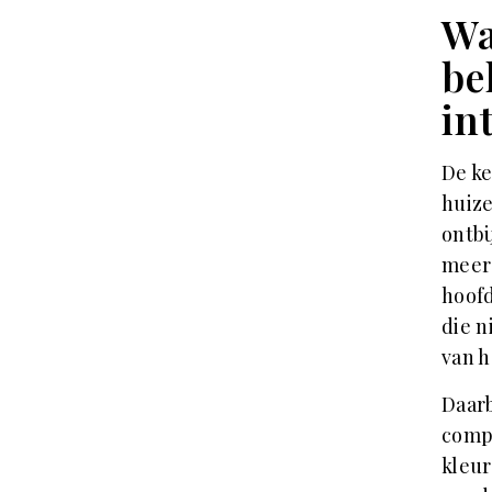
Wa
be
in
De ke
huize
ontbi
meer 
hoofd
die n
van h
Daarb
compa
kleur