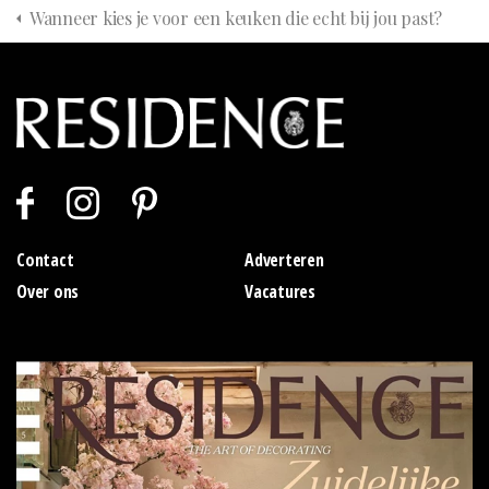
Wanneer kies je voor een keuken die echt bij jou past?
Contact
Adverteren
Over ons
Vacatures