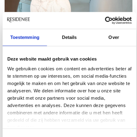
Toestemming
Details
Over
Deze website maakt gebruik van cookies
We gebruiken cookies om content en advertenties beter af
te stemmen op uw interesses, om social media-functies
mogelijk te maken en om het gebruik van onze website te
analyseren. We delen informatie over hoe u onze site
gebruikt met onze partners voor social media,
advertenties en analyses. Deze kunnen deze gegevens
combineren met andere informatie die u met hen heeft
HOTSPOTS
gedeeld of die zij hebben verzameld via uw gebruik van
hun diensten.
STAP BINNEN BIJ DE MOOISTE
Toestemmingsselectie