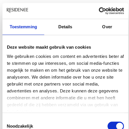
ETTORE SOTTSASS
De Italiaanse oprichter van de Memphisgroep
Ettore Sottsass heeft de wereld prachtige
Toestemming
Details
Over
interieuritems achtergelaten. Daaronder ook
deze oranje met rood- en zwarte zout- en
Deze website maakt gebruik van cookies
pepermolen. Te koop is bij Alessi, € 190.
We gebruiken cookies om content en advertenties beter af
te stemmen op uw interesses, om social media-functies
SHOP
mogelijk te maken en om het gebruik van onze website te
analyseren. We delen informatie over hoe u onze site
gebruikt met onze partners voor social media,
advertenties en analyses. Deze kunnen deze gegevens
combineren met andere informatie die u met hen heeft
gedeeld of die zij hebben verzameld via uw gebruik van
hun diensten.
Toestemmingsselectie
Noodzakelijk