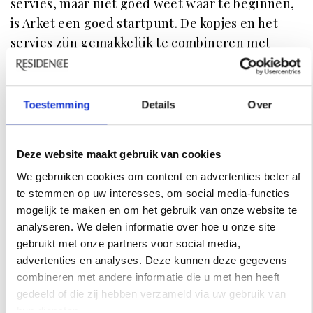
servies, maar niet goed weet waar te beginnen,
is Arket een goed startpunt. De kopjes en het
servies zijn gemakkelijk te combineren met
elkaar en met ander servies. Ieder kopje heeft
een unieke afwerking, € 20.
Toestemming
Details
Over
SHOP
Residence kan commissie verdienen met links op
Deze website maakt gebruik van cookies
deze pagina, uiteraard selecteren wij alleen
We gebruiken cookies om content en advertenties beter af
producten die wij zelf ook fantastisch vinden. Lees
te stemmen op uw interesses, om social media-functies
mogelijk te maken en om het gebruik van onze website te
hier
hoe dat werkt.
analyseren. We delen informatie over hoe u onze site
gebruikt met onze partners voor social media,
advertenties en analyses. Deze kunnen deze gegevens
INSPIRATIE
combineren met andere informatie die u met hen heeft
gedeeld of die zij hebben verzameld via uw gebruik van
hun diensten.