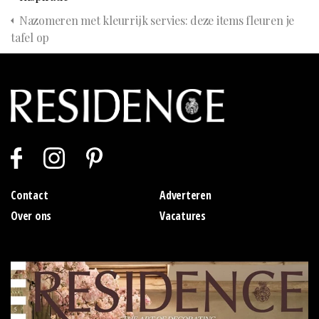
Nazomeren met kleurrijk servies: deze items fleuren je
tafel op
Contact
Adverteren
Over ons
Vacatures