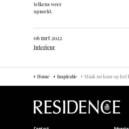
telkens weer
opzoekt.
06 mrt 2022
Interieur
Home
Inspiratie
Maak nu kans op het koffietafelboek over de wereldberoemde ontwerper Pierre
Contact
Adverte