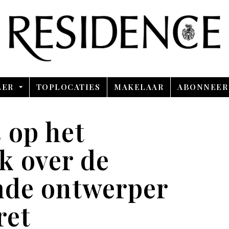
Overslaan en ga direct naar de inhoud
LER
TOPLOCATIES
MAKELAAR
ABONNEER
 op het
ek over de
de ontwerper
ret