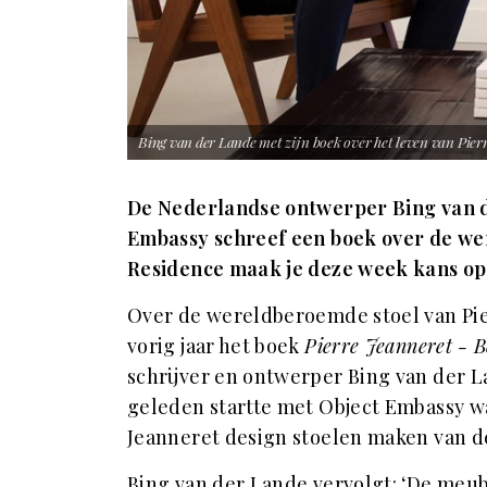
Bing van der Lande met zijn boek over het leven van Pier
De Nederlandse ontwerper Bing van 
Embassy schreef een boek over de we
Residence maak je deze week kans op 
Over de wereldberoemde stoel van Pie
vorig jaar het boek
Pierre Jeanneret - B
schrijver en ontwerper Bing van der 
geleden startte met Object Embassy was
Jeanneret design stoelen maken van de 
Bing van der Lande vervolgt: ‘De meub