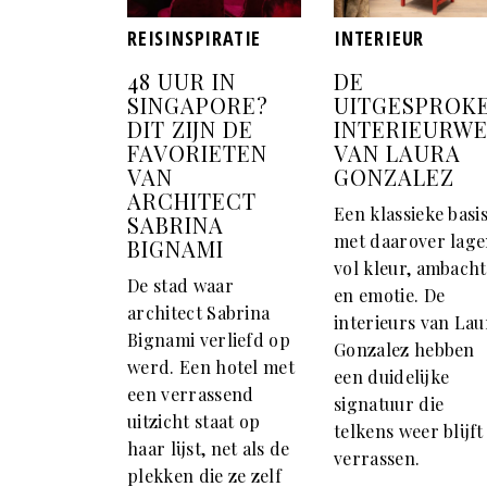
REISINSPIRATIE
INTERIEUR
48 UUR IN
DE
SINGAPORE?
UITGESPROK
DIT ZIJN DE
INTERIEURW
FAVORIETEN
VAN LAURA
VAN
GONZALEZ
ARCHITECT
Een klassieke basi
SABRINA
met daarover lag
BIGNAMI
vol kleur, ambacht
De stad waar
en emotie. De
architect Sabrina
interieurs van Lau
Bignami verliefd op
Gonzalez hebben
werd. Een hotel met
een duidelijke
een verrassend
signatuur die
uitzicht staat op
telkens weer blijft
haar lijst, net als de
verrassen.
plekken die ze zelf