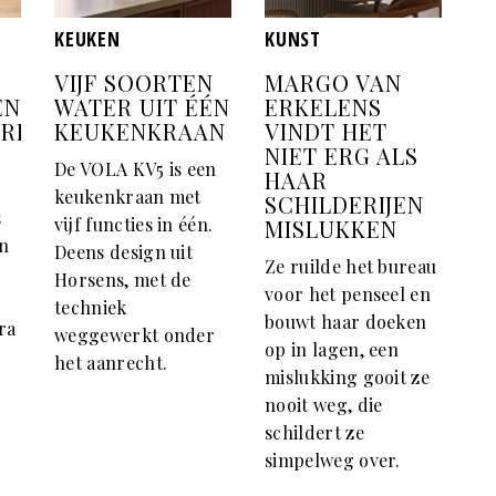
KEUKEN
KUNST
VIJF SOORTEN
MARGO VAN
EN
WATER UIT ÉÉN
ERKELENS
ERELD
KEUKENKRAAN
VINDT HET
NIET ERG ALS
De VOLA KV5 is een
HAAR
keukenkraan met
SCHILDERIJEN
s
vijf functies in één.
MISLUKKEN
en
Deens design uit
Ze ruilde het bureau
Horsens, met de
voor het penseel en
techniek
bouwt haar doeken
ra
weggewerkt onder
op in lagen, een
het aanrecht.
mislukking gooit ze
nooit weg, die
schildert ze
simpelweg over.