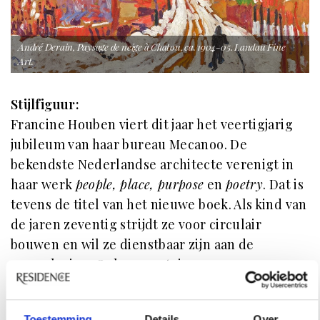
André Derain, Paysage de neige à Chatou, ca. 1904-05. Landau Fine
Art.
Stijlfiguur:
Francine Houben viert dit jaar het veertigjarig
jubileum van haar bureau Mecanoo. De
bekendste Nederlandse architecte verenigt in
haar werk
people, place, purpose
en
poetry
. Dat is
tevens de titel van het nieuwe boek. Als kind van
de jaren zeventig strijdt ze voor circulair
bouwen en wil ze dienstbaar zijn aan de
samenleving. Onlangs ontving ze een
koninklijke onderscheiding voor haar werk.
Toestemming
Details
Over