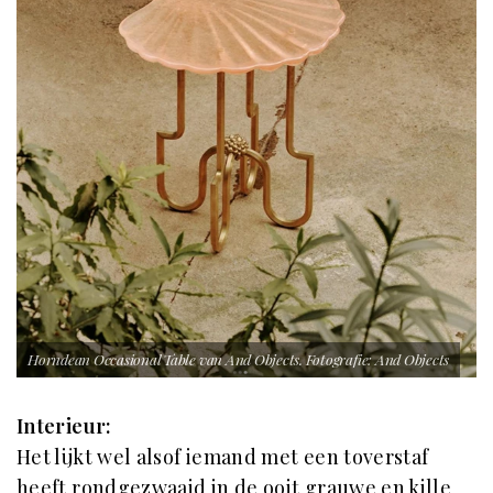
Horndean Occasional Table van And Objects. Fotografie: And Objects
Interieur:
Het lijkt wel alsof iemand met een toverstaf
heeft rondgezwaaid in de ooit grauwe en kille