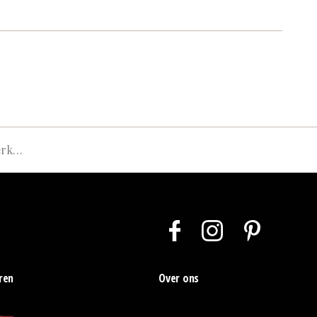
seum Kampen
ren
Over ons