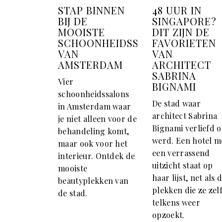
STAP BINNEN
48 UUR IN
BIJ DE
SINGAPORE?
MOOISTE
DIT ZIJN DE
SCHOONHEIDSSALONS
FAVORIETEN
VAN
VAN
AMSTERDAM
ARCHITECT
SABRINA
Vier
BIGNAMI
schoonheidssalons
De stad waar
in Amsterdam waar
architect Sabrina
je niet alleen voor de
Bignami verliefd 
behandeling komt,
werd. Een hotel m
maar ook voor het
een verrassend
interieur. Ontdek de
uitzicht staat op
mooiste
haar lijst, net als 
beautyplekken van
plekken die ze zel
de stad.
telkens weer
opzoekt.