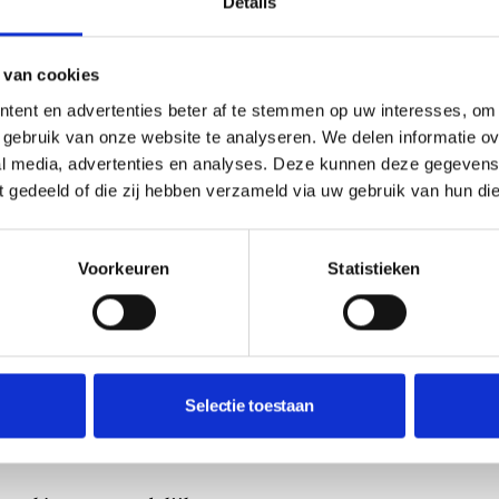
Details
 van cookies
tent en advertenties beter af te stemmen op uw interesses, om 
gebruik van onze website te analyseren. We delen informatie ove
al media, advertenties en analyses. Deze kunnen deze gegeven
ft gedeeld of die zij hebben verzameld via uw gebruik van hun di
nder. Dat is ook het gebouw zelf: het heeft een
van Van der Haak.
Voorkeuren
Statistieken
ndomdraai upgraden als je de museumshop
g afgewerkte sjaals die speciaal zijn ontworpen
de tentoonstelling.
Selectie toestaan
k is van 19 juni 2021 t/m 9 januari 2022 te