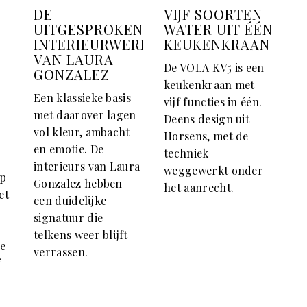
DE
VIJF SOORTEN
UITGESPROKEN
WATER UIT ÉÉN
INTERIEURWERELD
KEUKENKRAAN
VAN LAURA
De VOLA KV5 is een
GONZALEZ
keukenkraan met
Een klassieke basis
vijf functies in één.
met daarover lagen
Deens design uit
vol kleur, ambacht
Horsens, met de
en emotie. De
techniek
interieurs van Laura
weggewerkt onder
op
Gonzalez hebben
het aanrecht.
et
een duidelijke
signatuur die
telkens weer blijft
de
verrassen.
f