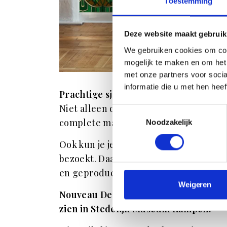
Toestemming
Deze website maakt gebruik
We gebruiken cookies om con
mogelijk te maken en om het 
met onze partners voor soci
informatie die u met hen hee
Prachtige sjaals
Niet alleen de tentoonstelling is bijzo
Toestemmingsselectie
complete make-over gehad met prints 
Noodzakelijk
Ook kun je je eigen outfit in een ha
bezoekt. Daar vind je namelijk prachti
en geproduceerd ter gelegenheid van 
Weigeren
Nouveau Deco met Christie van der Haa
zien in Stedelijk Museum Kampen.