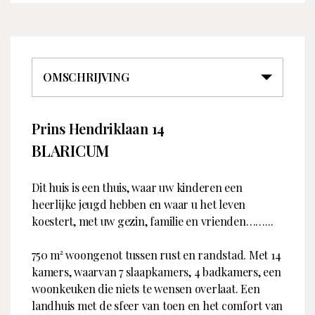
OMSCHRIJVING
Prins Hendriklaan 14
Overdracht
Contact
BLARICUM
Type
Bedrijfsnaam
Te koop
Voorma en Walch
Makelaars in het Gooi
Dit huis is een thuis, waar uw kinderen een
Vraagprijs
€ 3.950.000 k. k.
heerlijke jeugd hebben en waar u het leven
Koopconditie
k. k.
koestert, met uw gezin, familie en vrienden……...
Aangeboden sinds
30 januari 2024
Adres
Brink 34
750 m² woongenot tussen rust en randstad. Met 14
Bouw
1251 KW Laren
kamers, waarvan 7 slaapkamers, 4 badkamers, een
Nederland
Soort object
Woonhuis
woonkeuken die niets te wensen overlaat. Een
landhuis met de sfeer van toen en het comfort van
Telefoon
0355399080
Bouwperiode
A