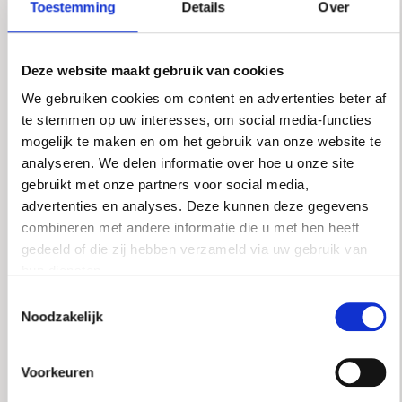
Toestemming
Details
Over
tieners, of als de plek voor uw gym, biljartkamer
en thuisbioscoop.
Deze website maakt gebruik van cookies
Volwassen bomen en heesters geven de tuin een
gevoel van tijdloosheid én zorgen voor de
We gebruiken cookies om content en advertenties beter af
gewenste privacy. Datzelfde gevoel van
te stemmen op uw interesses, om social media-functies
tijdloosheid typeert ook het huis zelf: gebouwd in
mogelijk te maken en om het gebruik van onze website te
2000 en dus van alle moderne gemakken
analyseren. We delen informatie over hoe u onze site
voorzien, van superieure isolatie tot een home
gebruikt met onze partners voor social media,
cinema in het souterrain, maar met de hoge
advertenties en analyses. Deze kunnen deze gegevens
plafonds, riante afmetingen en prettige flow die
combineren met andere informatie die u met hen heeft
dit huis kenmerkt. Het oog voor detail in de
gedeeld of die zij hebben verzameld via uw gebruik van
Uylenborgh is fenomenaal.
hun diensten.
Toestemmingsselectie
De villa ligt exact tussen het Goois
Noodzakelijk
Natuurreservaat
Blaricummerheide/Noorderheide en de
Voorkeuren
uitvalsweg naar de A1. Met andere woorden: de
Uylenborgh biedt u alle rust van het wonen in