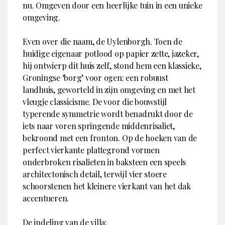
nu. Omgeven door een heerlijke tuin in een unieke
WWW
www.voorma-walch.nl
Woning type
Vrijstaande woning
omgeving.
Ligging
Aan bosrand
Contactpersoon
Even over die naam, de Uylenborgh. Toen de
Inhoud
Naam
Jill Sangers
huidige eigenaar potlood op papier zette, jazeker,
Telefoon
0355399080
hij ontwierp dit huis zelf, stond hem een klassieke,
Woonoppervlakte
750 m²
Groningse ‘borg’ voor ogen: een robuust
E-mailadres
jillsangers@voorma-
Inhoud
2636 m³
landhuis, geworteld in zijn omgeving en met het
walch.nl
Perceeloppervlakte
2955 m²
vleugje classicisme. De voor die bouwstijl
typerende symmetrie wordt benadrukt door de
Indeling
iets naar voren springende middenrisaliet,
Aantal kamers
14
bekroond met een fronton. Op de hoeken van de
perfect vierkante plattegrond vormen
Aantal slaapkamers
7
onderbroken risalieten in baksteen een speels
Aantal badkamers
3
architectonisch detail, terwijl vier stoere
schoorstenen het kleinere vierkant van het dak
accentueren.
De indeling van de villa: