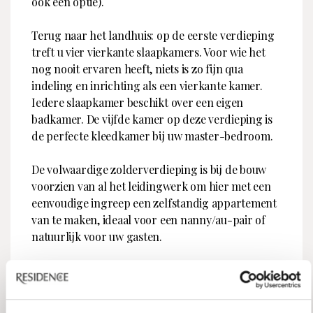
ook een optie).
Terug naar het landhuis: op de eerste verdieping
treft u vier vierkante slaapkamers. Voor wie het
nog nooit ervaren heeft, niets is zo fijn qua
indeling en inrichting als een vierkante kamer.
Iedere slaapkamer beschikt over een eigen
badkamer. De vijfde kamer op deze verdieping is
de perfecte kleedkamer bij uw master-bedroom.
De volwaardige zolderverdieping is bij de bouw
voorzien van al het leidingwerk om hier met een
eenvoudige ingreep een zelfstandig appartement
van te maken, ideaal voor een nanny/au-pair of
natuurlijk voor uw gasten.
Het souterrain, dat zowel binnendoor als
buitenom bereikbaar is, leent zich uitstekend voor
een praktijkruimte, als chill-out zone voor de