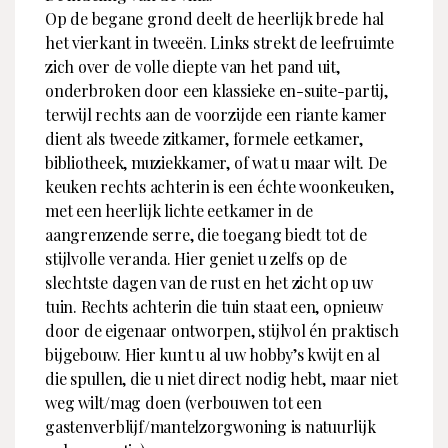
Op de begane grond deelt de heerlijk brede hal
het vierkant in tweeën. Links strekt de leefruimte
zich over de volle diepte van het pand uit,
onderbroken door een klassieke en-suite-partij,
terwijl rechts aan de voorzijde een riante kamer
dient als tweede zitkamer, formele eetkamer,
bibliotheek, muziekkamer, of wat u maar wilt. De
keuken rechts achterin is een échte woonkeuken,
met een heerlijk lichte eetkamer in de
aangrenzende serre, die toegang biedt tot de
stijlvolle veranda. Hier geniet u zelfs op de
slechtste dagen van de rust en het zicht op uw
tuin. Rechts achterin die tuin staat een, opnieuw
door de eigenaar ontworpen, stijlvol én praktisch
bijgebouw. Hier kunt u al uw hobby’s kwijt en al
die spullen, die u niet direct nodig hebt, maar niet
weg wilt/mag doen (verbouwen tot een
gastenverblijf/mantelzorgwoning is natuurlijk