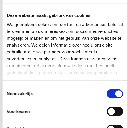
Deze website maakt gebruik van cookies
We gebruiken cookies om content en advertenties beter af
te stemmen op uw interesses, om social media-functies
mogelijk te maken en om het gebruik van onze website te
REISINSPIRATIE
analyseren. We delen informatie over hoe u onze site
gebruikt met onze partners voor social media,
48 UUR IN SINGAPORE? DIT ZIJN DE
advertenties en analyses. Deze kunnen deze gegevens
FAVORIETEN VAN ARCHITECT SABRINA
BIGNAMI
combineren met andere informatie die u met hen heeft
gedeeld of die zij hebben verzameld via uw gebruik van
De stad waar architect Sabrina Bignami verliefd op
hun diensten.
werd. Een hotel met een verrassend uitzicht staat op
Toestemmingsselectie
haar lijst, net als de plekken die ze zelf telkens weer
Noodzakelijk
opzoekt.
Voorkeuren