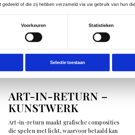
ft gedeeld of die zij hebben verzameld via uw gebruik van hun di
TEGELCOLLECTIE
Federica Biasi ontwierp voor Decoratori
Voorkeuren
Statistieken
Bassanesi een tegelcollectie genaamd
Wabi-Sabi, gebaseerd op deze Japanse
filosofie.
Selectie toestaan
SHOP
ART-IN-RETURN –
KUNSTWERK
Art-in-return maakt grafische composities
die spelen met licht, waarvoor betaald kan