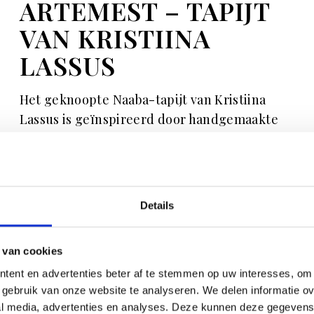
ARTEMEST – TAPIJT
VAN KRISTIINA
LASSUS
Het geknoopte Naaba-tapijt van Kristiina
Lassus is geïnspireerd door handgemaakte
netten, te zien aan de textuur van zijde en
hennep. De onregelmatigheden zijn
perfect in hun imperfectie, prijs op
aanvraag.
Details
SHOP
 van cookies
tent en advertenties beter af te stemmen op uw interesses, om 
DECORATORI
gebruik van onze website te analyseren. We delen informatie ove
BASSANESI –
al media, advertenties en analyses. Deze kunnen deze gegeven