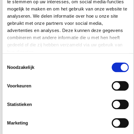
te stemmen op uw interesses, om social media-functies
mogelijk te maken en om het gebruik van onze website te
analyseren. We delen informatie over hoe u onze site
gebruikt met onze partners voor social media,
advertenties en analyses. Deze kunnen deze gegevens
combineren met andere informatie die u met hen heeft
gedeeld of die zij hebben verzameld via uw gebruik van
hun diensten.
Toestemmingsselectie
KEUKEN
Noodzakelijk
VIJF SOORTEN WATER UIT ÉÉN
KEUKENKRAAN
Voorkeuren
De VOLA KV5 is een keukenkraan met vijf functies in
één. Deens design uit Horsens, met de techniek
Statistieken
weggewerkt onder het aanrecht.
Marketing