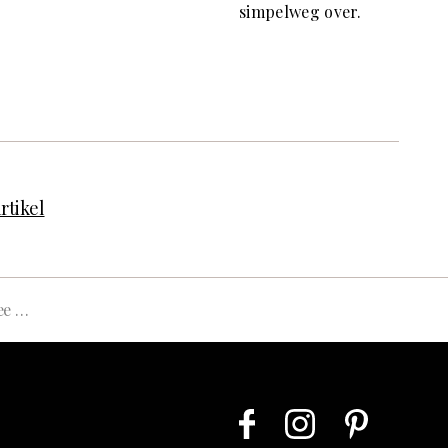
simpelweg over.
rtikel
 € 349