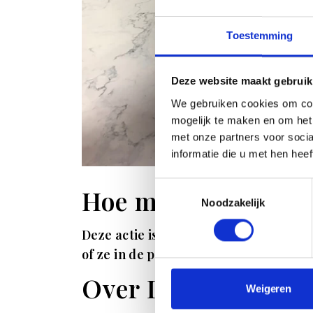
Toestemming
Deze website maakt gebruik
We gebruiken cookies om con
mogelijk te maken en om het 
met onze partners voor soci
informatie die u met hen hee
Toestemmingsselectie
Hoe maak je kans?
Noodzakelijk
Deze actie is sinds 20 december gesl
of ze in de prijzen zijn gevallen.
Over DaqiConcept
Weigeren