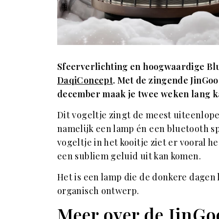
Sfeerverlichting en hoogwaardige Bl
DaqiConcept
. Met de zingende JinGoo 
december maak je twee weken lang kan
Dit vogeltje zingt de meest uiteenlope
namelijk een lamp én een bluetooth spe
vogeltje in het kooitje ziet er vooral 
een subliem geluid uit kan komen.
Het is een lamp die de donkere dagen 
organisch ontwerp.
Meer over de JinGo