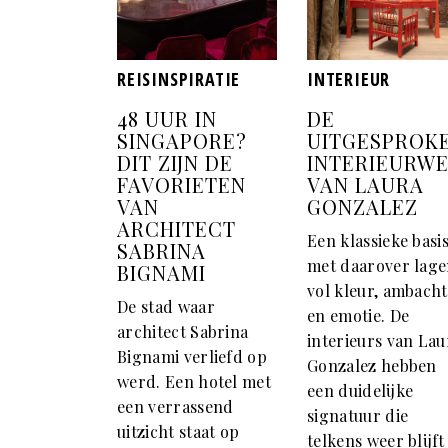
REISINSPIRATIE
INTERIEUR
48 UUR IN
DE
SINGAPORE?
UITGESPROK
DIT ZIJN DE
INTERIEURW
FAVORIETEN
VAN LAURA
VAN
GONZALEZ
ARCHITECT
Een klassieke basi
SABRINA
met daarover lag
BIGNAMI
vol kleur, ambacht
De stad waar
en emotie. De
architect Sabrina
interieurs van Lau
Bignami verliefd op
Gonzalez hebben
werd. Een hotel met
een duidelijke
een verrassend
signatuur die
uitzicht staat op
telkens weer blijft