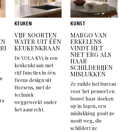
KEUKEN
KUNST
VIJF SOORTEN
MARGO VAN
EN
WATER UIT ÉÉN
ERKELENS
ERELD
KEUKENKRAAN
VINDT HET
NIET ERG ALS
De VOLA KV5 is een
HAAR
keukenkraan met
SCHILDERIJEN
s
vijf functies in één.
MISLUKKEN
en
Deens design uit
Ze ruilde het bureau
Horsens, met de
voor het penseel en
techniek
bouwt haar doeken
ra
weggewerkt onder
op in lagen, een
het aanrecht.
mislukking gooit ze
nooit weg, die
schildert ze