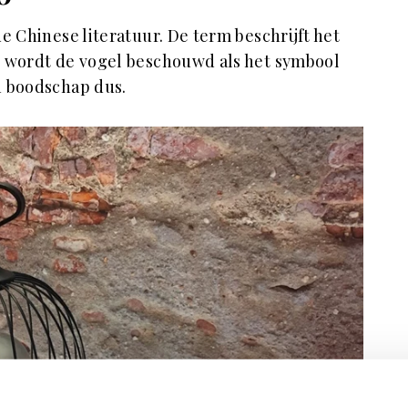
e Chinese literatuur. De term beschrijft het
t wordt de vogel beschouwd als het symbool
n boodschap dus.