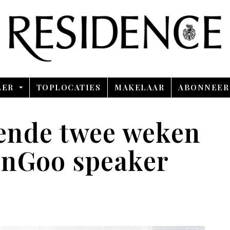
Overslaan en ga direct naar de inhoud
LER
TOPLOCATIES
MAKELAAR
ABONNEER
ende twee weken
inGoo speaker