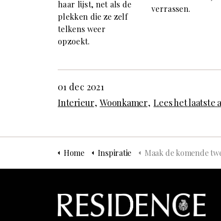
haar lijst, net als de
verrassen.
plekken die ze zelf
telkens weer
opzoekt.
01 dec 2021
Interieur
Woonkamer
Lees het laatste a
Home
Inspiratie
Maak de komende twee weken kans op een JinGoo speaker t.w.v.