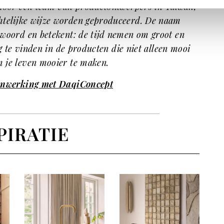
 door een team van productontwerpers in Taiwan,
htelijke wijze worden geproduceerd. De naam
kwoord en betekent: de tijd nemen om groot en
ug te vinden in de producten die niet alleen mooi
m je leven mooier te maken.
menwerking met DaqiConcept
PIRATIE