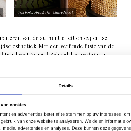
l
Oka Fogo. Fotografie: Claire Israel
mbineren van de authenticiteit en expertise
dse esthetiek. Met een verfijnde fusie van de
chten, heeft Arnaud Behzadi het restaurant
p gegeven. Gefascineerd door Braziliaanse
ich inspireren door de wereld van architect
van een zorgvuldige selectie van natuurlijke
Details
r, wordt een warme sfeer gecreëerd. Met
erger en wandlampen ontworpen door Cathy
l design. Arnaud Behzadi importeerde een reeks
 van cookies
mpleet te maken.
tent en advertenties beter af te stemmen op uw interesses, om 
gebruik van onze website te analyseren. We delen informatie ove
al media, advertenties en analyses. Deze kunnen deze gegeven