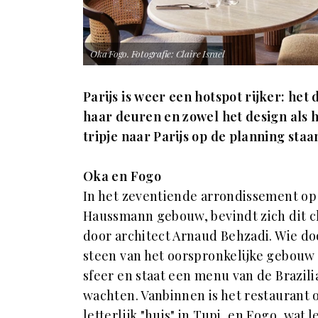
Oka Fogo. Fotografie: Claire Israel
Parijs is weer een hotspot rijker: he
haar deuren en zowel het design als h
tripje naar Parijs op de planning sta
Oka en Fogo
In het zeventiende arrondissement op
Haussmann gebouw, bevindt zich dit c
door architect Arnaud Behzadi. Wie do
steen van het oorspronkelijke gebou
sfeer en staat een menu van de Brazil
wachten. Vanbinnen is het restaurant
letterlijk "huis" in Tupi, en Fogo, wat l