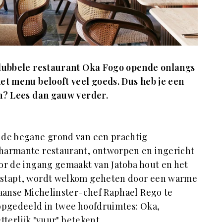
t dubbele restaurant Oka Fogo opende onlangs
et menu belooft veel goeds. Dus heb je een
an? Lees dan gauw verder.
 de begane grond van een prachtig
harmante restaurant, ontworpen en ingericht
or de ingang gemaakt van Jatoba hout en het
w stapt, wordt welkom geheten door een warme
iaanse Michelinster-chef Raphael Rego te
 opgedeeld in twee hoofdruimtes: Oka,
etterlijk "vuur" betekent.