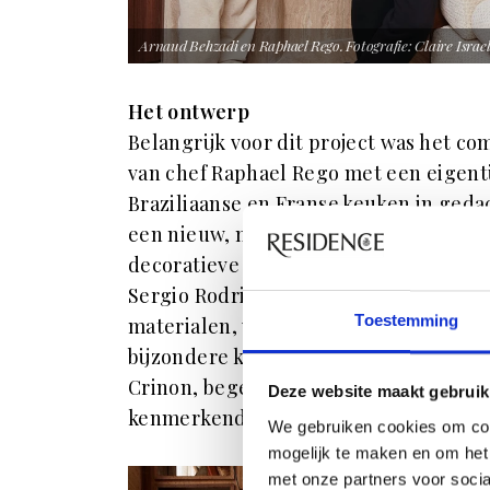
Arnaud Behzadi en Raphael Rego. Fotografie: Claire Israe
Het ontwerp
Belangrijk voor dit project was het co
van chef Raphael Rego met een eigentij
Braziliaanse en Franse keuken in geda
een nieuw, modern en verfijnd ontwer
decoratieve kunst en design liet hij z
Sergio Rodrigues. Door de toepassing 
Toestemming
materialen, waaronder hout en marme
bijzondere kunst van Florence Bamb
Crinon, begeef je je in een ruimte vo
Deze website maakt gebruik
kenmerkende stoelen om het decor co
We gebruiken cookies om con
mogelijk te maken en om het 
met onze partners voor soci