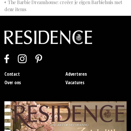
The Barbie Dreamhouse: creëer je eigen Barbiehuis met
deze items
Contact
Adverteren
Over ons
Vacatures