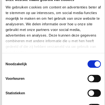
We gebruiken cookies om content en advertenties beter af
te stemmen op uw interesses, om social media-functies
mogelijk te maken en om het gebruik van onze website te
analyseren. We delen informatie over hoe u onze site
gebruikt met onze partners voor social media,
WESCO - MINI GRANDY
advertenties en analyses. Deze kunnen deze gegevens
combineren met andere informatie die u met hen heeft
gedeeld of die zij hebben verzameld via uw gebruik van
Met deze kleine opbergdoos breng je in je
hun diensten.
interieur en klein roze accent toe. De
Toestemmingsselectie
opbergdoos heeft een echte retrostijl en zou zo
Noodzakelijk
in het huis van Barbie kunnen, € 29.
SHOP
Voorkeuren
Statistieken