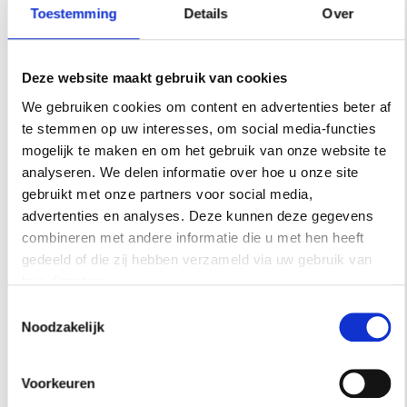
Toestemming
Details
Over
Deze website maakt gebruik van cookies
We gebruiken cookies om content en advertenties beter af
te stemmen op uw interesses, om social media-functies
mogelijk te maken en om het gebruik van onze website te
analyseren. We delen informatie over hoe u onze site
gebruikt met onze partners voor social media,
advertenties en analyses. Deze kunnen deze gegevens
combineren met andere informatie die u met hen heeft
gedeeld of die zij hebben verzameld via uw gebruik van
hun diensten.
Toestemmingsselectie
Noodzakelijk
REISINSPIRATIE
48 UUR IN SINGAPORE? DIT ZIJN DE
Voorkeuren
FAVORIETEN VAN ARCHITECT SABRINA