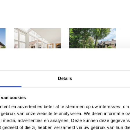
Details
UPDATE
UPDATE
BIJZONDERE
NU TE KOOP:
WONING IN
EEN HUIS MET
 van cookies
HARTJE
EEN VERHAAL
tent en advertenties beter af te stemmen op uw interesses, om 
AMSTERDAM
IN WASSENAAR
gebruik van onze website te analyseren. We delen informatie ove
Weids uitzicht over
Op zoek naar een
al media, advertenties en analyses. Deze kunnen deze gegeven
de grachten.
nieuwe woning? Wat
ft gedeeld of die zij hebben verzameld via uw gebruik van hun di