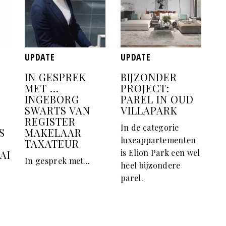
UPDATE
UPDATE
IN GESPREK
BIJZONDER
MET ...
PROJECT:
INGEBORG
PAREL IN OUD
SWARTS VAN
VILLAPARK
REGISTER
In de categorie
S
MAKELAAR
luxeappartementen
TAXATEUR
is Elion Park een wel
NAL
In gesprek met...
heel bijzondere
parel.