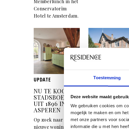
Memberlunch in het
Conservatorim
Hotel te Amsterdam.
Toestemming
UPDATE
UPDATE
NU TE KOOP:
BIJZONDER
STADSBOERDERIJ
PAND: EEN
Deze website maakt gebruik
UIT 1896 IN
VILLA IN DE
We gebruiken cookies om con
ASPEREN
POPULAIRE
mogelijk te maken en om het 
BUSSUMSE
Op zoek naar een
met onze partners voor soci
WIJK HET
nieuwe woning? Wat
informatie die u met hen hee
SPIEGHEL