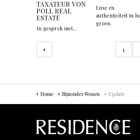
TAXATEUR VON
Luxe en
POLL REAL
authenticiteit in h
ESTATE
groen.
In gesprek met...
1
Home
Bijzonder Wonen
Update