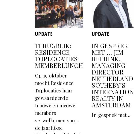
UPDATE
UPDATE
TERUGBLIK:
IN GESPREK
RESIDENCE
MET ... JIM
TOPLOCATIES
REERINK,
MEMBERLUNCH
MANAGING
DIRECTOR
Op 19 oktober
NETHERLAND
mocht Residence
SOTHEBY’S
Toplocaties haar
INTERNATIO
REALTY IN
gewaardeerde
AMSTERDAM
trouwe en nieuwe
members
In gesprek met...
verwelkomen voor
de jaarlijkse