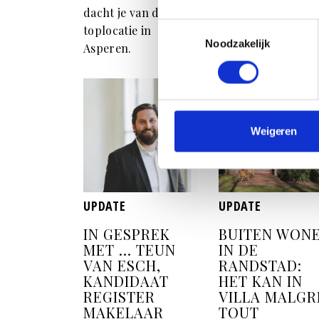
dacht je van deze
Authentiek met
Toestemmingsselectie
toplocatie in
allure.
Noodzakelijk
Asperen.
Weigeren
UPDATE
UPDATE
IN GESPREK
BUITEN WON
MET ... TEUN
IN DE
VAN ESCH,
RANDSTAD:
KANDIDAAT
HET KAN IN
REGISTER
VILLA MALGR
MAKELAAR
TOUT