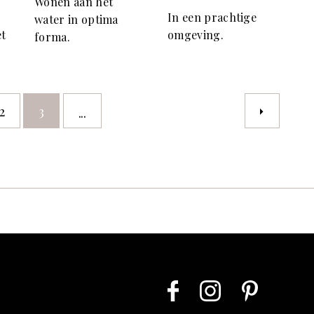
Wonen aan het
In een prachtige
water in optima
et
omgeving.
forma.
2
3
...