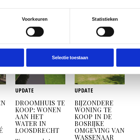
dacht je van deze
toplocatie in
Voorkeuren
Statistieken
Wassenaar.
Selectie toestaan
UPDATE
UPDATE
EN
DROOMHUIS TE
BIJZONDERE
KOOP: WONEN
WONING TE
AAN HET
KOOP IN DE
WATER IN
BOSRIJKE
É
LOOSDRECHT
OMGEVING VAN
WASSENAAR