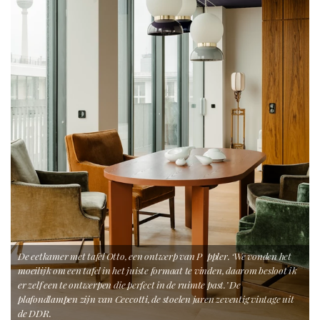
De eetkamer met tafel Otto, een ontwerp van P ppler. ‘We vonden het
moeilijk om een tafel in het juiste formaat te vinden, daarom besloot ik
er zelf een te ontwerpen die perfect in de ruimte past.’ De
plafondlampen zijn van Ceccotti, de stoelen jaren zeventig vintage uit
de DDR.