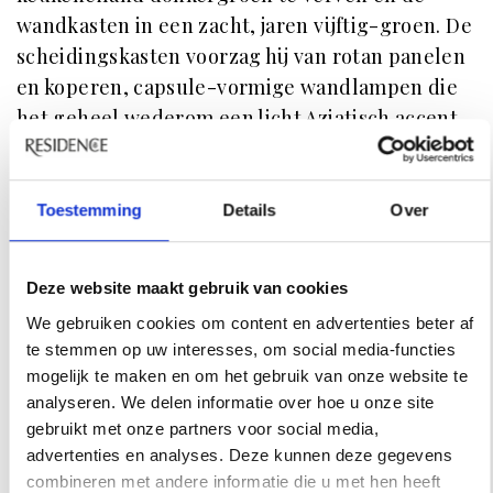
wandkasten in een zacht, jaren vijftig-groen. De
scheidingskasten voorzag hij van rotan panelen
en koperen, capsule-vormige wandlampen die
het geheel wederom een licht Aziatisch accent
geven.
Toestemming
Details
Over
RESIDENCE
NIEUWSBRIEF
Deze website maakt gebruik van cookies
Schrijf je hier in voor onze
We gebruiken cookies om content en advertenties beter af
te stemmen op uw interesses, om social media-functies
nieuwsbrief.
mogelijk te maken en om het gebruik van onze website te
analyseren. We delen informatie over hoe u onze site
INSCHRIJVEN
gebruikt met onze partners voor social media,
advertenties en analyses. Deze kunnen deze gegevens
combineren met andere informatie die u met hen heeft