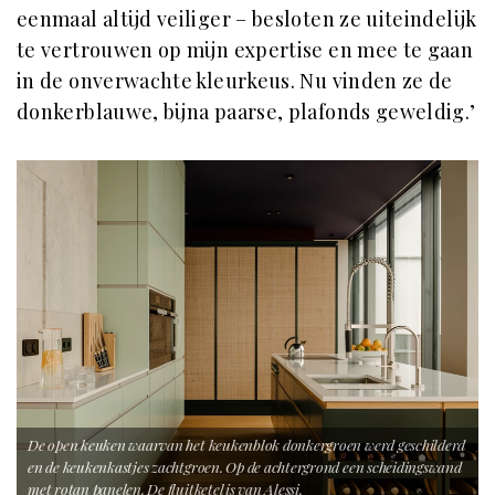
eenmaal altijd veiliger – besloten ze uiteindelijk
te vertrouwen op mijn expertise en mee te gaan
in de onverwachte kleurkeus. Nu vinden ze de
donkerblauwe, bijna paarse, plafonds geweldig.’
De open keuken waarvan het keukenblok donkergroen werd geschilderd
en de keukenkastjes zachtgroen. Op de achtergrond een scheidingswand
met rotan panelen. De fluitketel is van Alessi.