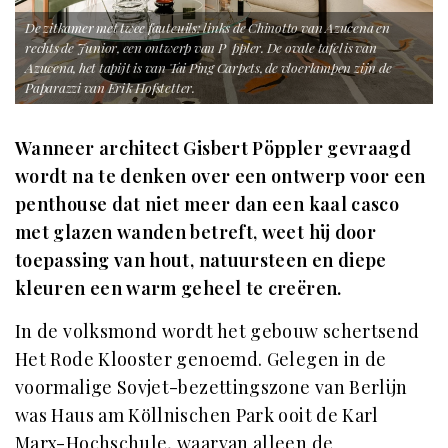
De zitkamer met twee fauteuils: links de Chinotto van Azucena en
rechts de Junior, een ontwerp van P ppler. De ovale tafel is van
Azucena, het tapijt is van Tai Ping Carpets, de vloerlampen zijn de
Paparazzi van Erik Hofstetter.
Wanneer architect Gisbert Pöppler gevraagd
wordt na te denken over een ontwerp voor een
penthouse dat niet meer dan een kaal casco
met glazen wanden betreft, weet hij door
toepassing van hout, natuursteen en diepe
kleuren een warm geheel te creëren.
In de volksmond wordt het gebouw schertsend
Het Rode Klooster genoemd. Gelegen in de
voormalige Sovjet-bezettingszone van Berlijn
was Haus am Köllnischen Park ooit de Karl
Marx-Hochschule, waarvan alleen de