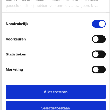
gedeeld of die zij hebben verzameld via uw gebruik van
hun diensten.
Toestemmingsselectie
Noodzakelijk
Voorkeuren
HOTSPOTS
Statistieken
STAP BINNEN BIJ DE MOOISTE
SCHOONHEIDSSALONS VAN AMSTERDAM
Marketing
Vier schoonheidssalons in Amsterdam waar je niet
alleen voor de behandeling komt, maar ook voor het
interieur. Ontdek de mooiste beautyplekken van de
stad.
Alles toestaan
Selectie toestaan