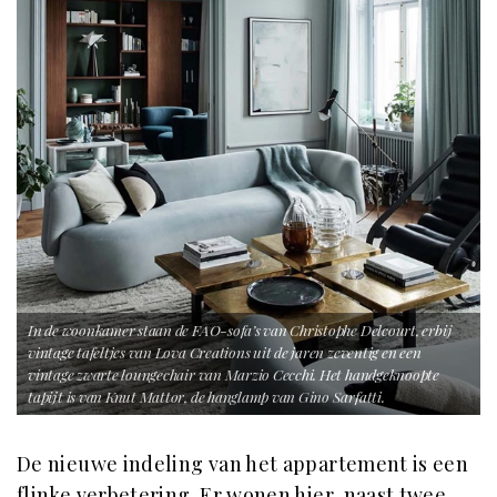
In de woonkamer staan de FAO-sofa’s van Christophe Delcourt, erbij
vintage tafeltjes van Lova Creations uit de jaren zeventig en een
vintage zwarte loungechair van Marzio Cecchi. Het handgeknoopte
tapijt is van Knut Mattor, de hanglamp van Gino Sarfatti.
De nieuwe indeling van het appartement is een
flinke verbetering. Er wonen hier, naast twee