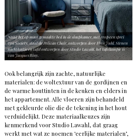
Naast het op maat gemaakte bed in de slaapkamer, met erop een sprei
van Society, staat de Pelican Chair, ontworpen door Finn Juhl. Stenen
nachtkastje en tafel ontworpen door Studio Lawahl, het tafellampje is
van Jacques Biny.
Ook belangrijk zijn zachte, natuurlijke
materialen: de woltextuur van de gordijnen en
de warme houttinten in de keuken en elders in
het appartement. Alle vloeren zijn behandeld
met gekleurde olie die de tekening in het hout
verduidelijkt. Deze materiaalkeuzes zijn
kenmerkend voor Studio Lawahl, dat graag
werkt met wat ze noemen ‘eerlijke materialen’,