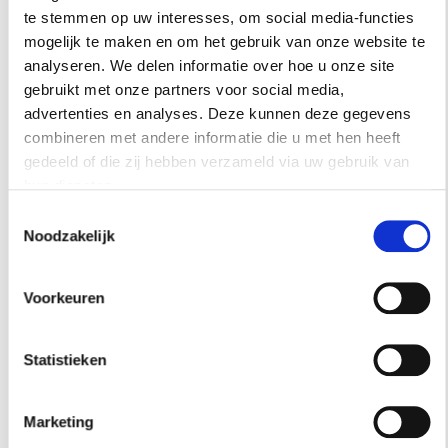
te stemmen op uw interesses, om social media-functies
mogelijk te maken en om het gebruik van onze website te
analyseren. We delen informatie over hoe u onze site
Ontwerpers David Wahlgren en Joanna Lavén van Studio Lawahl. Het
gebruikt met onze partners voor social media,
schilderij op de achtergrond is van Albert Johansson, de gordijnen zijn
advertenties en analyses. Deze kunnen deze gegevens
van Ripasso-stof van Astrid.
combineren met andere informatie die u met hen heeft
gedeeld of die zij hebben verzameld via uw gebruik van
hun diensten.
Toestemmingsselectie
Noodzakelijk
Voorkeuren
Statistieken
Marketing