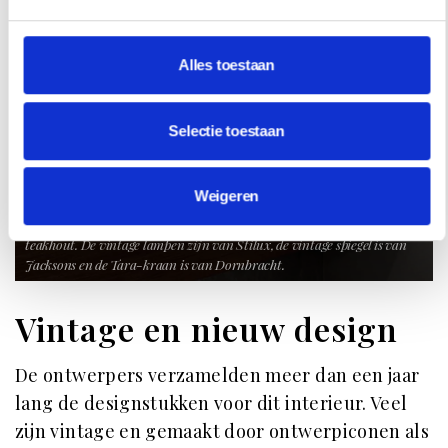
Alles toestaan
Selectie toestaan
Weigeren
In de toiletruimte een op maat gemaakt meubel van marmer en
teakhout. De vintage lampen zijn van Stilux, de vintage spiegel is van
Jacksons en de Tara-kraan is van Dornbracht.
Vintage en nieuw design
De ontwerpers verzamelden meer dan een jaar
lang de designstukken voor dit interieur. Veel
zijn vintage en gemaakt door ontwerpiconen als