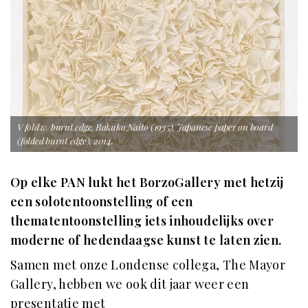
V fold w/burnt edge, Rakuko Naito (1935), Japanese paper on board
(folded burnt edge), 2014.
Op elke PAN lukt het BorzoGallery met hetzij
een solotentoonstelling of een
thematentoonstelling iets inhoudelijks over
moderne of hedendaagse kunst te laten zien.
Samen met onze Londense collega, The Mayor
Gallery, hebben we ook dit jaar weer een
presentatie met