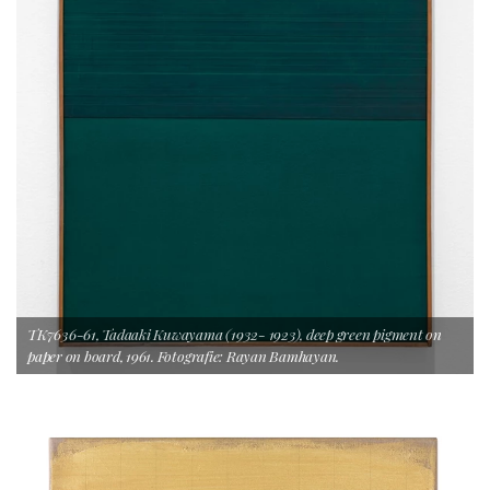
TK7636-61, Tadaaki Kuwayama (1932- 1923), deep green pigment on
paper on board, 1961. Fotografie: Rayan Bamhayan.