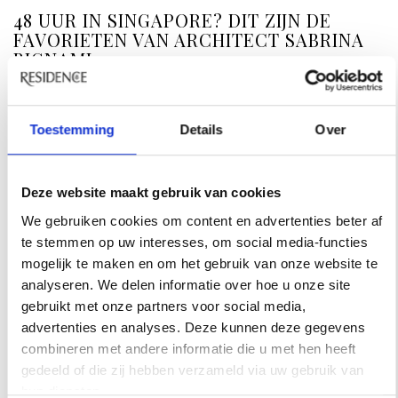
48 UUR IN SINGAPORE? DIT ZIJN DE
FAVORIETEN VAN ARCHITECT SABRINA
BIGNAMI
De stad waar architect Sabrina Bignami verliefd op
werd. Een hotel met een verrassend uitzicht staat op
Toestemming
Details
Over
haar lijst, net als de plekken die ze zelf telkens weer
opzoekt.
Deze website maakt gebruik van cookies
We gebruiken cookies om content en advertenties beter af
te stemmen op uw interesses, om social media-functies
mogelijk te maken en om het gebruik van onze website te
analyseren. We delen informatie over hoe u onze site
gebruikt met onze partners voor social media,
advertenties en analyses. Deze kunnen deze gegevens
combineren met andere informatie die u met hen heeft
gedeeld of die zij hebben verzameld via uw gebruik van
hun diensten.