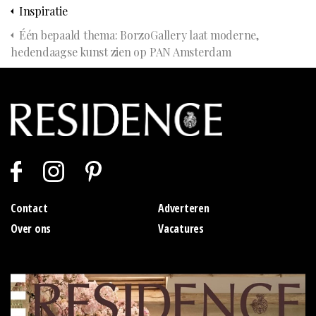
Inspiratie
Één bepaald thema: BorzoGallery laat moderne,
hedendaagse kunst zien op PAN Amsterdam
Contact
Adverteren
Over ons
Vacatures