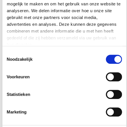
mogelijk te maken en om het gebruik van onze website te
analyseren. We delen informatie over hoe u onze site
gebruikt met onze partners voor social media,
advertenties en analyses. Deze kunnen deze gegevens
combineren met andere informatie die u met hen heeft
gedeeld of die zij hebben verzameld via uw gebruik van
hun diensten.
Toestemmingsselectie
Noodzakelijk
Art nouveau-tapijt
Op Duits initiatief werd in 1911 de PETAG-
werkplaats in Iran opgericht. Onder leiding van
Voorkeuren
Heinrich Jacoby werden daar tapijten van
topkwaliteit geproduceerd. Gemaakt met
Statistieken
hoogwaardige wol en met gebruik van
natuurlijke, plantaardige kleurstoffen. Hier is
Marketing
een tapijt in art nouveau-stijl uit de jaren dertig
te zien.