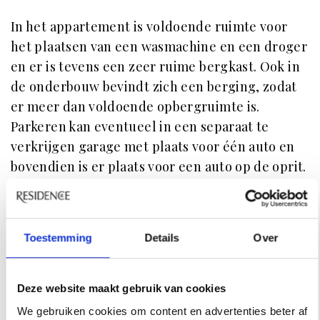
In het appartement is voldoende ruimte voor
het plaatsen van een wasmachine en een droger
en er is tevens een zeer ruime bergkast. Ook in
de onderbouw bevindt zich een berging, zodat
er meer dan voldoende opbergruimte is.
Parkeren kan eventueel in een separaat te
verkrijgen garage met plaats voor één auto en
bovendien is er plaats voor een auto op de oprit.
Daarnaast is er de mogelijkheid tot het
aanvragen van meerdere parkeervergunningen
voor de openbare weg. Dit appartement staat
Toestemming
Details
Over
garant voor stijlvol wonen in een elegante
omgeving.
Deze website maakt gebruik van cookies
Deze woning wordt u aangeboden door
We gebruiken cookies om content en advertenties beter af
Conduct Vastgoed B.V.
Je kunt de woning hier