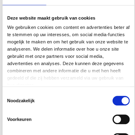
finishing touch die het verschil kan maken en
vaak bepaalt hoe je je voelt in een omgeving. Ik
vind het belangrijk om in een interieur ook
Deze website maakt gebruik van cookies
rekening te houden met de andere zintuigen
We gebruiken cookies om content en advertenties beter af
zoals het gehoor (muziek) en de reuk (geuren)
te stemmen op uw interesses, om social media-functies
mogelijk te maken en om het gebruik van onze website te
en zo een veel meer persoonlijke sfeer te
analyseren. We delen informatie over hoe u onze site
creëren. Geuren hebben een directe neurale
gebruikt met onze partners voor social media,
route naar ons onderbewustzijn. Ze kunnen
advertenties en analyses. Deze kunnen deze gegevens
unieke herinneringen aanmaken en emotionele
combineren met andere informatie die u met hen heeft
triggers zijn. Je huis betekent zoveel voor jezelf,
gedeeld of die zij hebben verzameld via uw gebruik van
je kinderen en alle mensen die er komen.
hun diensten.
Vrienden koppelen de geur aan de vriendschap,
Toestemmingsselectie
Noodzakelijk
kinderen en huisdieren herkennen de geuren
en voelen zich veilig en ontspannen. Naar al
deze dingen kijken we bij het creëren van een
Voorkeuren
nieuwe geur.’
abelfragrance.com