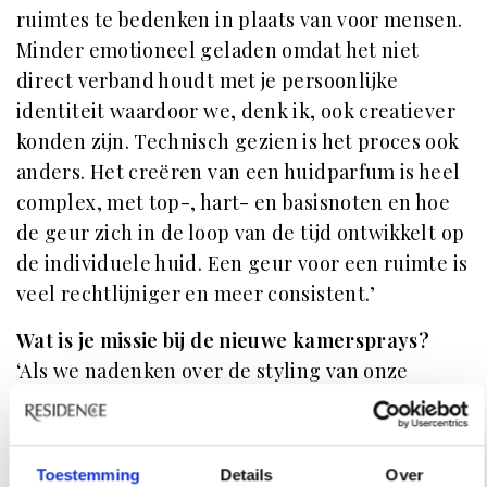
ruimtes te bedenken in plaats van voor mensen.
Minder emotioneel geladen omdat het niet
direct verband houdt met je persoonlijke
identiteit waardoor we, denk ik, ook creatiever
konden zijn. Technisch gezien is het proces ook
anders. Het creëren van een huidparfum is heel
complex, met top-, hart- en basisnoten en hoe
de geur zich in de loop van de tijd ontwikkelt op
de individuele huid. Een geur voor een ruimte is
veel rechtlijniger en meer consistent.’
Wat is je missie bij de nieuwe kamersprays?
‘Als we nadenken over de styling van onze
huizen gaat het meestal vooral om het visuele
aspect – kleuren en verlichting – en het gevoel
van materialen, stoffen en texturen. Het is de
Toestemming
Details
Over