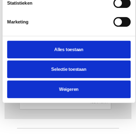
Statistieken
RESIDENCE
Marketing
NIEUWSBRIEF
Schrijf je hier in voor onze
Alles toestaan
nieuwsbrief.
INSCHRIJVEN
Selectie toestaan
Weigeren