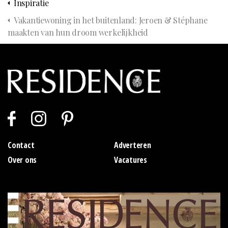
Inspiratie
Vakantiewoning in het buitenland: Jeroen & Stéphane
maakten van hun droom werkelijkheid
Contact
Adverteren
Over ons
Vacatures