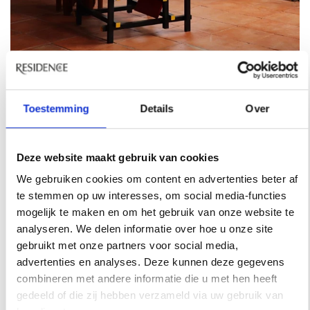
Hoe kijk je er uiteindelijk op terug?
Toestemming
Details
Over
‘We hebben ons echt verkeken op hoeveel werk
het is, maar nu het klaar is kunnen we er
Deze website maakt gebruik van cookies
eindelijk van genieten. Of ik het nog een keer
zou doen? Zeker niet, haha.’
We gebruiken cookies om content en advertenties beter af
te stemmen op uw interesses, om social media-functies
instagram.com/le_clos_saint_joseph
mogelijk te maken en om het gebruik van onze website te
analyseren. We delen informatie over hoe u onze site
gebruikt met onze partners voor social media,
RESIDENCE
advertenties en analyses. Deze kunnen deze gegevens
NIEUWSBRIEF
combineren met andere informatie die u met hen heeft
gedeeld of die zij hebben verzameld via uw gebruik van