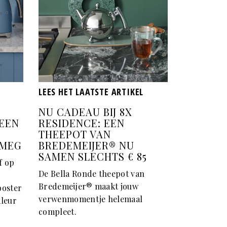
LEES HET LAATSTE ARTIKEL
NU CADEAU BIJ 8X
EEN
RESIDENCE: EEN
THEEPOT VAN
SMEG
BREDEMEIJER® NU
SAMEN SLECHTS € 85
f op
De Bella Ronde theepot van
Bredemeijer® maakt jouw
oster
verwenmomentje helemaal
kleur
compleet.