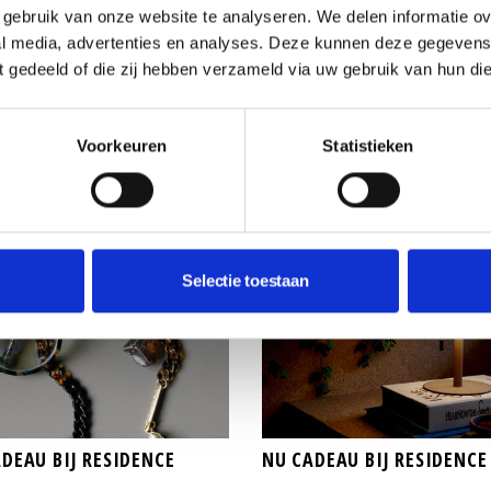
hotelhanddoeken dankzij
Interieurontwerper Marce
gebruik van onze website te analyseren. We delen informatie ove
ijk gewicht van 680 GSM.
Wolterinck deelt in zijn
al media, advertenties en analyses. Deze kunnen deze gegeven
rijg je met de handdoeken
salontafelboek
Eden – Gar
ft gedeeld of die zij hebben verzameld via uw gebruik van hun di
et Nederlandse label
Designs
25 tuinontwerpen.
E.
Voorkeuren
Statistieken
Selectie toestaan
DEAU BIJ RESIDENCE
NU CADEAU BIJ RESIDENCE