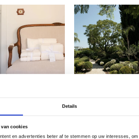
DEAU BIJ RESIDENCE
NU CADEAU BIJ RESIDENCE
ADEAU BIJ 10X
NU CADEAU BIJ 10 X
Details
IDENCE 4X
RESIDENCE HET
ELHANDDOEKEN +
SALONTAFELBOEK V
FFEN VAN DOUXE NU
MARCEL WOLTERIN
 van cookies
EN SLECHTS € 75
NU SAMEN SLECHTS 
tent en advertenties beter af te stemmen op uw interesses, om 