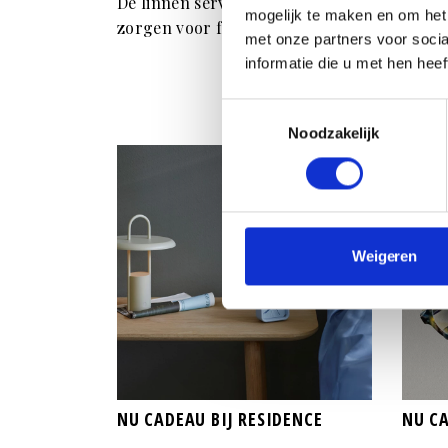
De linnen servetten van Tre Gioie
Luxe 
mogelijk te maken en om het 
zorgen voor feest aan tafel.
een r
met onze partners voor soci
Dat k
informatie die u met hen hee
van h
DOUX
Toestemmingsselectie
Noodzakelijk
Weigeren
NU CADEAU BIJ RESIDENCE
NU CA