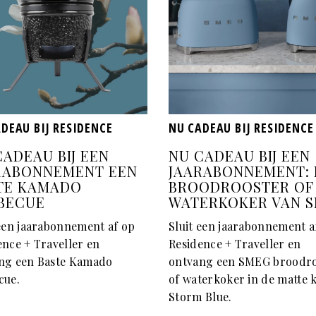
DEAU BIJ RESIDENCE
NU CADEAU BIJ RESIDENCE
CADEAU BIJ EEN
NU CADEAU BIJ EEN
RABONNEMENT EEN
JAARABONNEMENT: 
TE KAMADO
BROODROOSTER OF
BECUE
WATERKOKER VAN 
 een jaarabonnement af op
Sluit een jaarabonnement a
ence + Traveller en
Residence + Traveller en
ng een Baste Kamado
ontvang een SMEG broodro
cue.
of waterkoker in de matte 
Storm Blue.