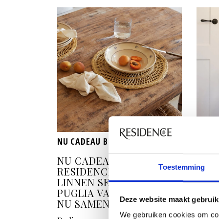
NU CADEAU BIJ RESIDENCE
NU CA
NU CADEAU BIJ 10X
NU C
Toestemming
RESIDENCE 6X LUXE
RES
LINNEN SERVETTEN UIT
HOT
PUGLIA VAN TRE GIOIE
SLO
Deze website maakt gebruik
NU SAMEN SLECHTS € 75
SAM
We gebruiken cookies om con