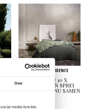
NU CADEAU BIJ RESIDENCE
NU CADEAU BIJ 10 X
Over
RESIDENCE EEN SPREI
AN
VAN ESSENZA NU SAMEN
CK
VOOR € 75
€ 75
social media-functies