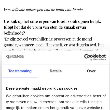
Verschillende ontwerpen van de hand van Nendo.
Uw kijk op het ontwerpen van food is ook opmerkelijk.
Klopt het dat de vorm van eten de smaak ervan
beïnvloedt?
‘Er zijn zoveel verschillende processen in de mond
gaande, wanneer je eet. Het smelt, er wordt gekauwd, het
wordt verplaatst in de mond. Het is een heel process dat
veel verder gaat dan alleen het doorslikken. Ik dacht:
Misschien als we vorm en textuur kunnen veranderen,
heeft dat ook invloed op de smaak. Het gaat niet alleen om
Toestemming
Details
Over
het visuele ontwerp van eten, maar ook om het ontwerpen
van smaak.’
Deze website maakt gebruik van cookies
Voor het eerst in hun geschiedenis bracht het Franse
We gebruiken cookies om content en advertenties beter af
label Louis Vuitton een meubel collectie op de markt. Het
te stemmen op uw interesses, om social media-functies
betreft de reiscollectie
Objects Nomades
, waarvoor
mogelijk te maken en om het gebruik van onze website te
verschillende designers aangehaakt werden. Nendo