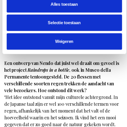
worden opgelost. Doe dat op een plezierige manier en je
Alles toestaan
hebt design.’
‘Ik ben opgeleid tot architect en daarom benader ik mijn
Selectie toestaan
ontwerpen vanuit een wiskundige, grafische hoek. Het
startpunt is een gevoel, maar daarna gaat het om logica.
Weigeren
99% gaat om het oplossen een probleem. En bij elke
opdracht is er wel een probleem.’
Een ontwerp van Nendo dat juist wel draait om gevoel is
het project
Raindrops in a bottle
, ook in Museo della
Permanente tentoongesteld. De 20 flessen met
verschillende soorten regen trekken de aandacht van
vele bezoekers. Hoe ontstond dit werk?
‘Het idee ontstond vanuit mijn culturele achtergrond. In
de Japanse taal zijn er wel 100 verschillende termen voor
regen, afhankelijk van het moment dat het valt of de
hoeveelheid waarin en het seizoen. Ik vind het een mooi
gegeven dat er zo goed naar de natuur gekeken wordt.