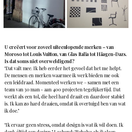
U creëert voor zoveel uiteenlopende merken – van
Moroso tot Louis Vuitton, van Glas Italia tot Häagen-Dazs.
Is dat soms niet overweldigend?
‘Dat valt mee. Ik heb eerder het gevoel dat het me helpt.
De mensen en merken waarmee ik werk bieden me ook
een leiddraad. Momenteel werken we – samen met een
team van 30 man - aan 400 projecten tegelijkertijd. Dat
werkt als een tol, die heel hard draait en daardoor stabiel
is. Ik kan zo hard draaien, omdat ik overtuigd ben van wat
ik doe.’
‘Ik ervaar geen stress, omdat design is wat ik wil doen. Ik
denk áltijd aan design.’ Lachend: ‘Behalve als ik slaap,