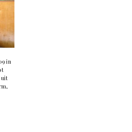
09 in
ot
 uit
arm,