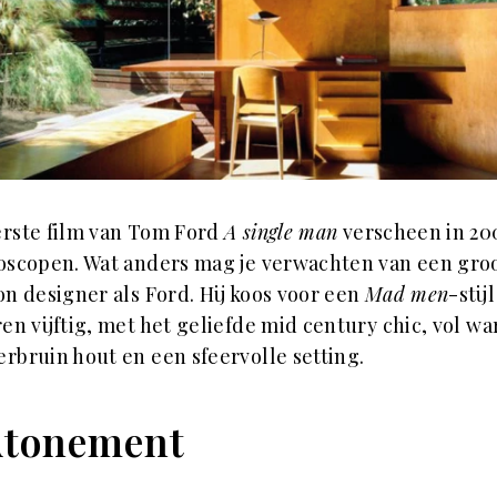
rste film van Tom Ford
A single man
verscheen in 20
oscopen. Wat anders mag je verwachten van een gro
on designer als Ford. Hij koos voor een
Mad men
-stijl
ren vijftig, met het geliefde mid century chic, vol w
rbruin hout en een sfeervolle setting.
Atonement