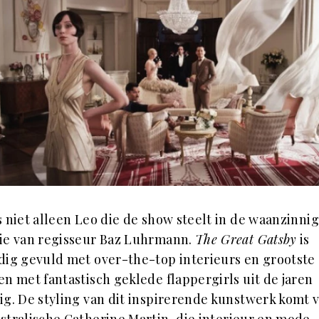
s niet alleen Leo die de show steelt in de waanzinni
ie van regisseur Baz Luhrmann.
The Great Gatsby
is
dig gevuld met over-the-top interieurs en grootste
en met fantastisch geklede flappergirls uit de jaren
ig. De styling van dit inspirerende kunstwerk komt 
stralische Catherine Martin
, die interieur en mode-