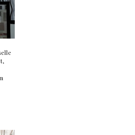
elle
t,
en