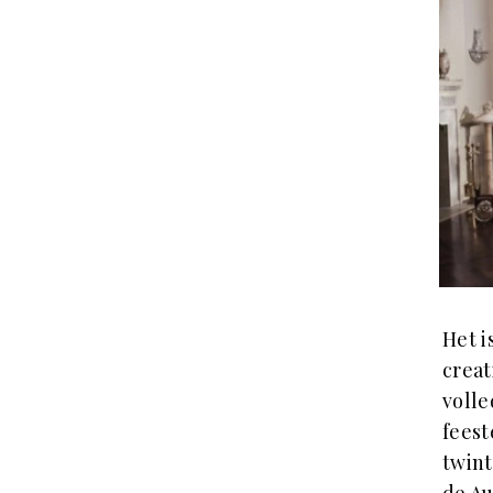
Het i
creat
volle
feest
twint
de
Au