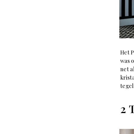
Het 
was o
net a
krist
tegel
2 