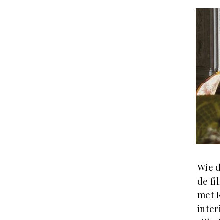
Wie d
de fi
met K
inter