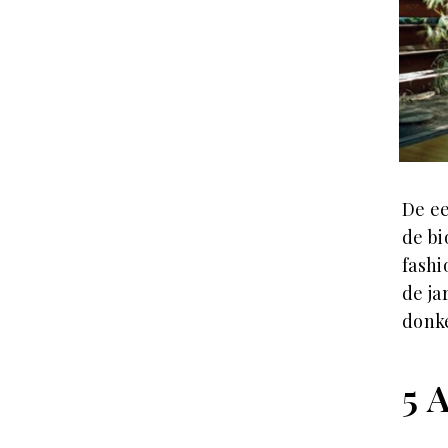
De ee
de bi
fashi
de ja
donke
5 