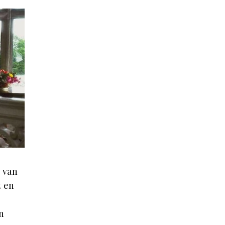
n van
t en
n