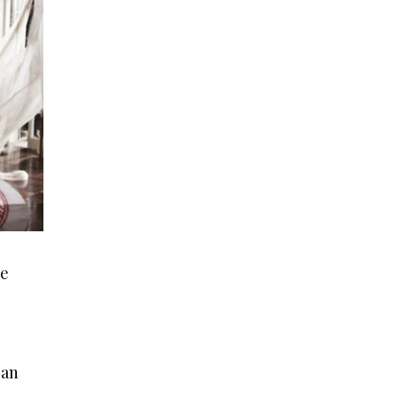
ge
van