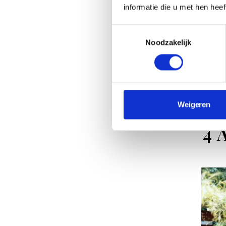
informatie die u met hen hee
In de
Toestemmingsselectie
Mikke
Noodzakelijk
met d
heeft
veelv
verfi
Weigeren
4 