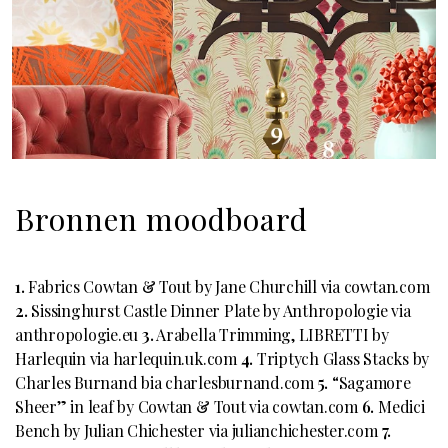
Bronnen moodboard
1.
Fabrics Cowtan & Tout by Jane Churchill via cowtan.com
2.
Sissinghurst Castle Dinner Plate by Anthropologie via
anthropologie.eu
3.
Arabella Trimming, LIBRETTI by
Harlequin via harlequin.uk.com
4.
Triptych Glass Stacks by
Charles Burnand bia charlesburnand.com
5.
“Sagamore
Sheer” in leaf by Cowtan & Tout via cowtan.com
6.
Medici
Bench by Julian Chichester via julianchichester.com
7.