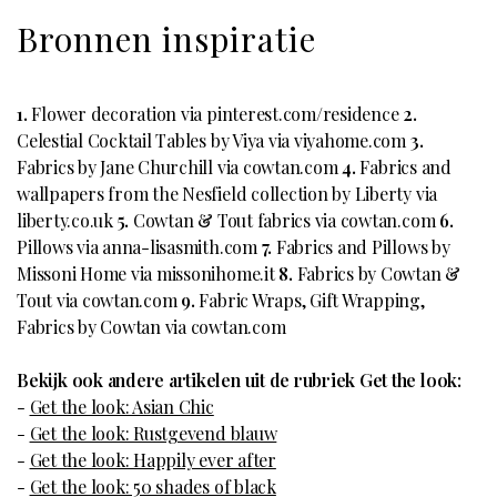
Bronnen inspiratie
1.
Flower decoration via pinterest.com/residence
2.
Celestial Cocktail Tables by Viya via viyahome.com
3.
Fabrics by Jane Churchill via cowtan.com
4.
Fabrics and
wallpapers from the Nesfield collection by Liberty via
liberty.co.uk
5.
Cowtan & Tout fabrics via cowtan.com
6.
Pillows via anna-lisasmith.com
7.
Fabrics and Pillows by
Missoni Home via missonihome.it
8.
Fabrics by Cowtan &
Tout via cowtan.com
9.
Fabric Wraps, Gift Wrapping,
Fabrics by Cowtan via cowtan.com
Bekijk ook andere artikelen uit de rubriek Get the look:
-
Get the look: Asian Chic
-
Get the look: Rustgevend blauw
-
Get the look: Happily ever after
-
Get the look: 50 shades of black