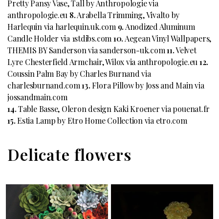
Pretty Pansy Vase, Tall by Anthropologie via
anthropologie.eu
8.
Arabella Trimming, Vivalto by
Harlequin via harlequin.uk.com
9.
Anodized Aluminum
Candle Holder via 1stdibs.com
10.
Aegean Vinyl Wallpapers,
THEMIS BY Sanderson via sanderson-uk.com
11.
Velvet
Lyre Chesterfield Armchair, Wilox via anthropologie.eu
12.
Coussin Palm Bay by Charles Burnand via
charlesburnand.com
13.
Flora Pillow by Joss and Main via
jossandmain.com
14.
Table Basse, Oleron design Kaki Kroener via pouenat.fr
15.
Estia Lamp by Etro Home Collection via etro.com
Delicate flowers