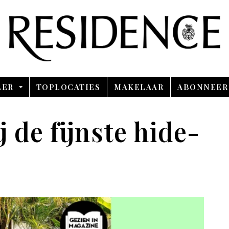
Overslaan en ga direct naar de inhoud
LER
TOPLOCATIES
MAKELAAR
ABONNEER
 de fijnste hide-