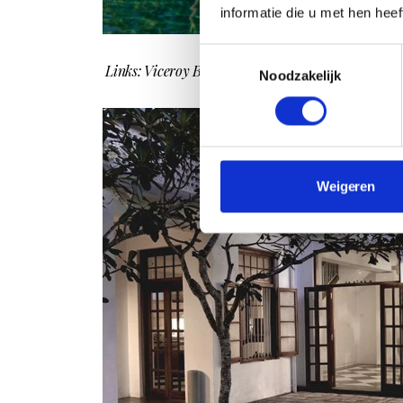
informatie die u met hen hee
Toestemmingsselectie
Links: Viceroy Bali Hotel, rechts: Nicaragua's Hote
Noodzakelijk
Weigeren