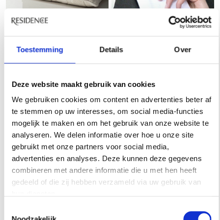
Rechts: textieldesigner Nanna van Blaaderen
Toestemming
Details
Over
Waar kunnen we jouw
Deze website maakt gebruik van cookies
werk bewonderen?
We gebruiken cookies om content en advertenties beter af
te stemmen op uw interesses, om social media-functies
mogelijk te maken en om het gebruik van onze website te
‘In mijn showroom en studio in Amsterdam. Daarnaast ben
analyseren. We delen informatie over hoe u onze site
ik in gesprek met een aantal winkels in Nederland en
gebruikt met onze partners voor social media,
België. Maar daar kan ik nu nog niet te veel over zeggen,
advertenties en analyses. Deze kunnen deze gegevens
omdat het allemaal nog niet vaststaat. Verder ben ik bezig
combineren met andere informatie die u met hen heeft
met twee nieuwe modecollecties en de home collectie
gedeeld of die zij hebben verzameld via uw gebruik van
wordt uitgebreid met meerder ontwerpen en
hun diensten.
productgroepen. Ik ben erg afhankelijk van wat financieel
Toestemmingsselectie
mogelijk is. Het is heel kostbaar om alles te moeten
Noodzakelijk