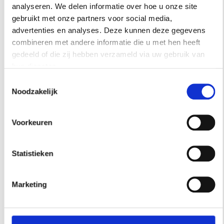
analyseren. We delen informatie over hoe u onze site
Het nieuwe luxe boho-hotel Casa Cook op Rhodos kiest
gebruikt met onze partners voor social media,
voor tropische illustraties van Karina Eibatova op de tegels
advertenties en analyses. Deze kunnen deze gegevens
in het restaurant.
combineren met andere informatie die u met hen heeft
gedeeld of die zij hebben verzameld via uw gebruik van
hun diensten.
Toestemmingsselectie
Noodzakelijk
Voorkeuren
Statistieken
Marketing