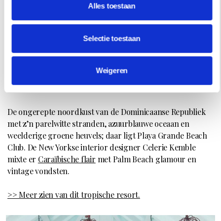
Alles toestaan
Casa Cook, European Union Street, Kolymbia, Griekenland.
Selectie toestaan
7. Playa Grande Beach
Weigeren
Club, Las Galeras (DO)
De ongerepte noordkust van de Dominicaanse Republiek
met z’n parelwitte stranden, azuurblauwe oceaan en
weelderige groene heuvels; daar ligt Playa Grande Beach
Club. De New Yorkse interior designer Celerie Kemble
mixte er
Caraïbische flair
met Palm Beach glamour en
vintage vondsten.
>> Meer zien van dit tropische resort.