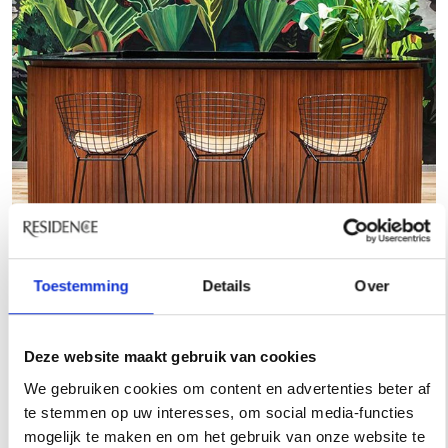
Arroyo Hotel, Suipacha 1359, Buenos Aires City, Argentinië.
Toestemming
Details
Over
Deze website maakt gebruik van cookies
6. Casa Cook, Rhodos
We gebruiken cookies om content en advertenties beter af
(GRE)
te stemmen op uw interesses, om social media-functies
mogelijk te maken en om het gebruik van onze website te