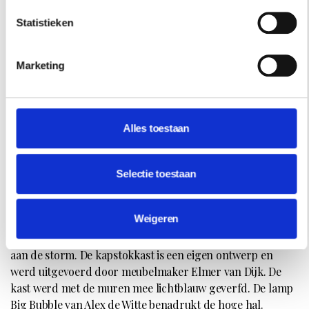
Statistieken
Marketing
Alles toestaan
Selectie toestaan
Het originele parket werd vervangen voor een donkere
vloer van pvc met een realistische houtlook, en in visgraat
Weigeren
gelegd over de hele benedenverdieping. In de hal rechts
het behang Nuvole van Fornasetti voor Cole & Son als ode
aan de storm. De kapstokkast is een eigen ontwerp en
werd uitgevoerd door meubelmaker Elmer van Dijk. De
kast werd met de muren mee lichtblauw geverfd. De lamp
Big Bubble van Alex de Witte benadrukt de hoge hal.