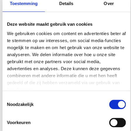
Toestemming
Details
Over
Deze website maakt gebruik van cookies
Donkerblauwe muren brengen sfeer in de slaapkamer. De
ladenkast is vintage met bovenop een spiegel van Gubi.
We gebruiken cookies om content en advertenties beter af
te stemmen op uw interesses, om social media-functies
mogelijk te maken en om het gebruik van onze website te
analyseren. We delen informatie over hoe u onze site
gebruikt met onze partners voor social media,
advertenties en analyses. Deze kunnen deze gegevens
combineren met andere informatie die u met hen heeft
gedeeld of die zij hebben verzameld via uw gebruik van
hun diensten.
Toestemmingsselectie
Noodzakelijk
Voorkeuren