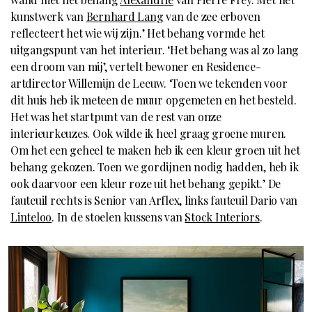
kunstwerk van
Bernhard Lang
van de zee erboven
reflecteert het wie wij zijn.’ Het behang vormde het
uitgangspunt van het interieur. ‘Het behang was al zo lang
een droom van mij’, vertelt bewoner en Residence-
artdirector Willemijn de Leeuw. ‘Toen we tekenden voor
dit huis heb ik meteen de muur opgemeten en het besteld.
Het was het startpunt van de rest van onze
interieurkeuzes. Ook wilde ik heel graag groene muren.
Om het een geheel te maken heb ik een kleur groen uit het
behang gekozen. Toen we gordijnen nodig hadden, heb ik
ook daarvoor een kleur roze uit het behang gepikt.’ De
fauteuil rechts is Senior van Arflex, links fauteuil Dario van
Linteloo
. In de stoelen kussens van
Stock Interiors
.