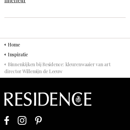
Interieur
Home
Inspiratie
Binnenkijken bij Residence: kleurenwaaier van art
director Willemijn de Leeuw