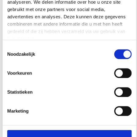
analyseren. We delen informatie over hoe u onze site
gebruikt met onze partners voor social media,
advertenties en analyses. Deze kunnen deze gegevens
combineren met andere informatie die u met hen heeft
gedeeld of die zij hebben verzameld via uw gebruik van
hun diensten.
Toestemmingsselectie
Noodzakelijk
Kunstkoffer
Voorkeuren
‘De Kunstkoffer is een initiatief van Kunstkwadraat waar ik
samen met drie andere kunstenaars aan meewerk. Al twee
jaar reist de koffer, met daarin twee van mijn Bricks, door
Statistieken
de regio. Iedere maand gaan ze op bezoek bij een nieuw
adres. De mensen bij wie de koffer logeert, schrijven in
Marketing
een dagboek hun ervaringen op. Een mooie manier om
kunst dicht bij het publiek te brengen.’
Midsummer Inspiration