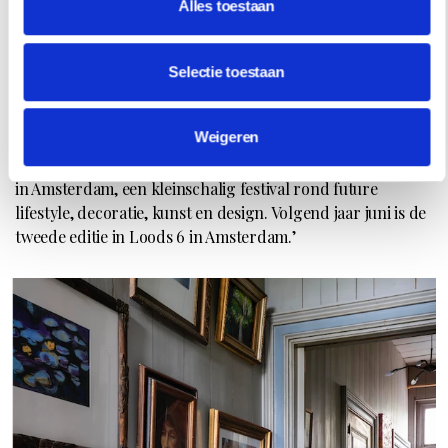
Alles toestaan
‘Al een aantal jaar werk ik samen met Mariëtte Wolbert. Als
textielontwerpster is ze bekend van het prachtige
keukentextiel. Al werkt ze met een ander medium, we
Selectie toestaan
vullen elkaar goed aan. Samen maakten we The Ridge
Collection, waarvan een tegel nu wordt geproduceerd
Weigeren
door Koninklijke Tichelaar in Makkum. Vorig jaar
organiseerden we voor het eerst Midsummer Inspiration
in Amsterdam, een kleinschalig festival rond future
lifestyle, decoratie, kunst en design. Volgend jaar juni is de
tweede editie in Loods 6 in Amsterdam.’