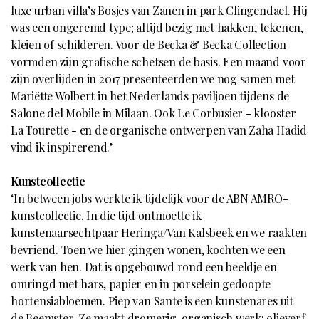
luxe urban villa’s Bosjes van Zanen in park Clingendael. Hij
was een ongeremd type; altijd bezig met hakken, tekenen,
kleien of schilderen. Voor de Becka & Becka Collection
vormden zijn grafische schetsen de basis. Een maand voor
zijn overlijden in 2017 presenteerden we nog samen met
Mariëtte Wolbert in het Nederlands paviljoen tijdens de
Salone del Mobile in Milaan. Ook Le Corbusier - klooster
La Tourette - en de organische ontwerpen van Zaha Hadid
vind ik inspirerend.’
Kunstcollectie
‘In between jobs werkte ik tijdelijk voor de ABN AMRO-
kunstcollectie. In die tijd ontmoette ik
kunstenaarsechtpaar Heringa/Van Kalsbeek en we raakten
bevriend. Toen we hier gingen wonen, kochten we een
werk van hen. Dat is opgebouwd rond een beeldje en
omringd met hars, papier en in porselein gedoopte
hortensiabloemen. Piep van Sante is een kunstenares uit
de Beemster. Ze maakt dromerig, organisch werk: olieverf,