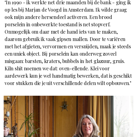
‘In 1990 - ik werkte net drie maanden bij de bank - ging ik
op les bij Marjan de Voogd in Amsterdam. Ik wilde graag
ook mijn andere hersendeel activeren. Een brood
porselein in onbewerkte toestand is net stopverf.
Onmogelijk om daar met de hand iets van te maken,
daarom gebruik ik vaak gipsen mallen. Door te variëren
met het afgieten, vervormen en versnijden, maak je steeds
een uniek object. Bij porselein kan onderweg zoveel
misgaan: barsten, kraters, bubbels in het glazuur, gruis.
Kiln shit noemen we dat: oven-ellende. Klei voor
aardewerk kun je wel handmatig bewerken, dat is geschikt
voor stukken die je uit verschillende delen wilt opbouwen.’