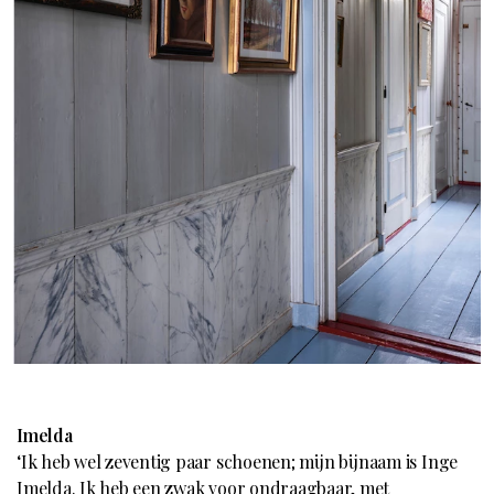
Imelda
‘Ik heb wel zeventig paar schoenen; mijn bijnaam is Inge
Imelda. Ik heb een zwak voor ondraagbaar, met