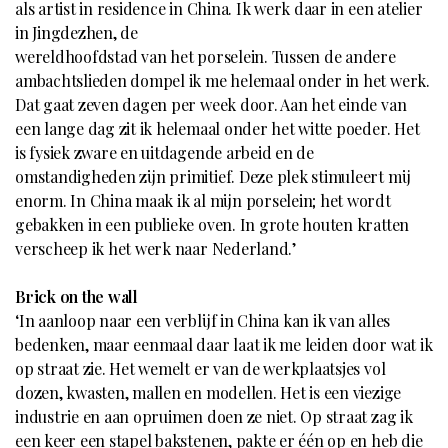
als artist in residence in China. Ik werk daar in een atelier
in Jingdezhen, de
wereldhoofdstad van het porselein. Tussen de andere
ambachtslieden dompel ik me helemaal onder in het werk.
Dat gaat zeven dagen per week door. Aan het einde van
een lange dag zit ik helemaal onder het witte poeder. Het
is fysiek zware en uitdagende arbeid en de
omstandigheden zijn primitief. Deze plek stimuleert mij
enorm. In China maak ik al mijn porselein; het wordt
gebakken in een publieke oven. In grote houten kratten
verscheep ik het werk naar Nederland.’
Brick on the wall
‘In aanloop naar een verblijf in China kan ik van alles
bedenken, maar eenmaal daar laat ik me leiden door wat ik
op straat zie. Het wemelt er van de werkplaatsjes vol
dozen, kwasten, mallen en modellen. Het is een viezige
industrie en aan opruimen doen ze niet. Op straat zag ik
een keer een stapel bakstenen, pakte er één op en heb die