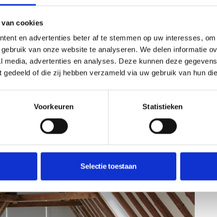
aan mijn broers en zussen in Friesland besloot ik in een
gelegen aan de Rommelhaven van Harlingen, stamt uit
 van cookies
 achter het huis een opvallend diepe tuin te liggen. Ooit
huis, met een kleine binnenplaats zoals je dat ook wel
tent en advertenties beter af te stemmen op uw interesses, om 
 is later overdekt en voorzien van een trap, maar
gebruik van onze website te analyseren. We delen informatie ove
iggen, zijn veel van de kamers niet gelijkvloers. Zo ligt
al media, advertenties en analyses. Deze kunnen deze gegeven
 keuken onder het maaiveld, oftewel: in het souterrain.
ft gedeeld of die zij hebben verzameld via uw gebruik van hun di
t leuk.’
Voorkeuren
Statistieken
Selectie toestaan