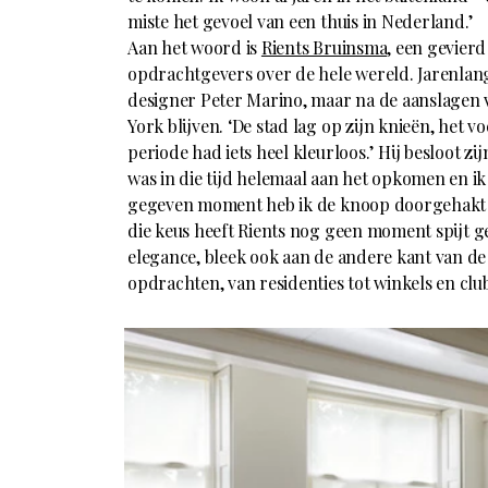
miste het gevoel van een thuis in Nederland.’
Aan het woord is
Rients Bruinsma
, een gevier
opdrachtgevers over de hele wereld. Jarenlan
designer Peter Marino, maar na de aanslagen v
York blijven. ‘De stad lag op zijn knieën, het v
periode had iets heel kleurloos.’ Hij besloot z
was in die tijd helemaal aan het opkomen en ik
gegeven moment heb ik de knoop doorgehakt e
die keus heeft Rients nog geen moment spijt geha
elegance, bleek ook aan de andere kant van d
opdrachten, van residenties tot winkels en clu