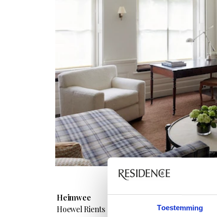
Heimwee
Toestemming
Hoewel Rients genoot van zijn kosmopolitische