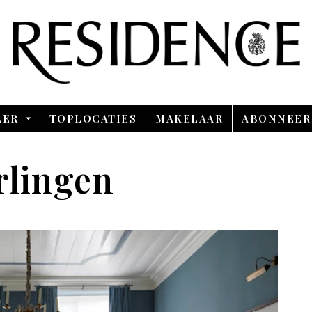
Overslaan en ga direct naar de inhoud
LER
TOPLOCATIES
MAKELAAR
ABONNEER
rlingen