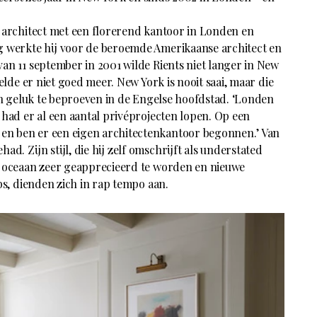
d architect met een florerend kantoor in Londen en
g werkte hij voor de beroemde Amerikaanse architect en
an 11 september in 2001 wilde Rients niet langer in New
oelde er niet goed meer. New York is nooit saai, maar die
ijn geluk te beproeven in de Engelse hoofdstad. ‘Londen
 had er al een aantal privéprojecten lopen. Op een
n ben er een eigen architectenkantoor begonnen.’ Van
d. Zijn stijl, die hij zelf omschrijft als understated
e oceaan zeer geapprecieerd te worden en nieuwe
bs, dienden zich in rap tempo aan.