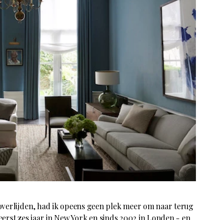
overlijden, had ik opeens geen plek meer om naar terug
 eerst zes jaar in New York en sinds 2002 in Londen - en