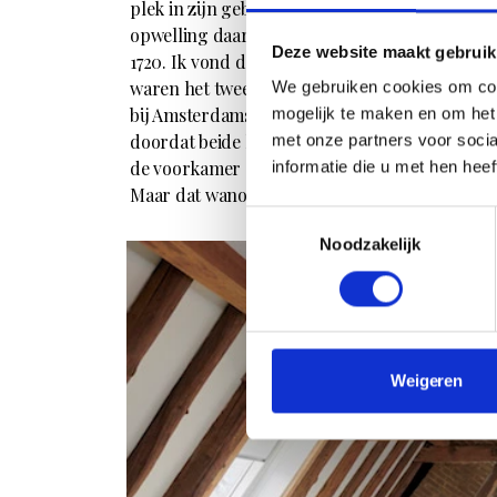
plek in zijn geboorteland. ‘Tijdens een bezoek 
opwelling daar een huis te kopen. Het pand, 
Deze website maakt gebruik
1720. Ik vond de klokgevel erg mooi en er bleek
waren het twee huizen, een voor- en een achter
We gebruiken cookies om con
bij Amsterdamse grachtenpanden ziet. De patio
mogelijk te maken en om het 
doordat beide huizen op verschillende niveaus l
met onze partners voor soci
de voorkamer op straatniveau en de belendende
informatie die u met hen hee
Maar dat wanordelijke vond ik als architect juis
Toestemmingsselectie
Noodzakelijk
Weigeren