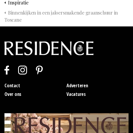
Inspiratie
Binnenkijken in een jaloersmakende graanschuur in
Toscane
Contact
Adverteren
Over ons
Vacatures