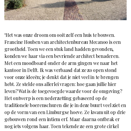
‘Het was onze droom om ooit zelf een huis te bouwen.
Francine Houben van architectenbureau Mecanoo is een
grootheid. Toen we een stuk land hadden gevonden,
konden we haar via een bevriende architect benaderen.
Met een moodboard onder de arm gingen we naar het
kantoor in Delft. Ik was verbaasd dat ze zo open stond
voor onze ideeën; je denkt dat je niet veel in te brengen
hebt. Ze stelde ons allerlei vragen: hoe gaan jullie hier
leven? Wat is de toegevoegde waarde voor de omgeving?
Het ontwerp is een nederzetting gebaseerd op de
traditionele boerenschuren die je in deze buurt veel ziet en
op de vorm van een Limburgse hoeve. Ze kwam uit op drie
gebouwen rond een intiem erf. Maar daarna ontbrak er
nog iets volgens haar. Toen tekende ze een grote cirkel