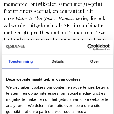
momenteel ontwikkelen samen met 3D-print
frontrunners Aectual, en een fauteuil uit
onze
Water Is Also Just A Human-
serie, die ook
zal worden uitgebracht als NFT in combinatie
met een 3D-printbestand op Foundation. Deze
fauteuil is ook verkrijgbaar als een uniek fysiek
object, handgemaakt en hand beschilderd."
Wil jij Merle en Job van
Supertoys Supertoys
in
Toestemming
Details
Over
de gaten houden? Dat kan
hier
. De online
expositie
Collectible Salon
is van 28 t/m 30 mei
te zien.
Deze website maakt gebruik van cookies
We gebruiken cookies om content en advertenties beter af
te stemmen op uw interesses, om social media-functies
mogelijk te maken en om het gebruik van onze website te
INSPIRATIE
analyseren. We delen informatie over hoe u onze site
gebruikt met onze partners voor social media,