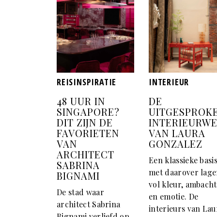
REISINSPIRATIE
INTERIEUR
48 UUR IN
DE
SINGAPORE?
UITGESPROK
DIT ZIJN DE
INTERIEURW
FAVORIETEN
VAN LAURA
VAN
GONZALEZ
ARCHITECT
Een klassieke basi
SABRINA
met daarover lag
BIGNAMI
vol kleur, ambacht
De stad waar
en emotie. De
architect Sabrina
interieurs van Lau
Bignami verliefd op