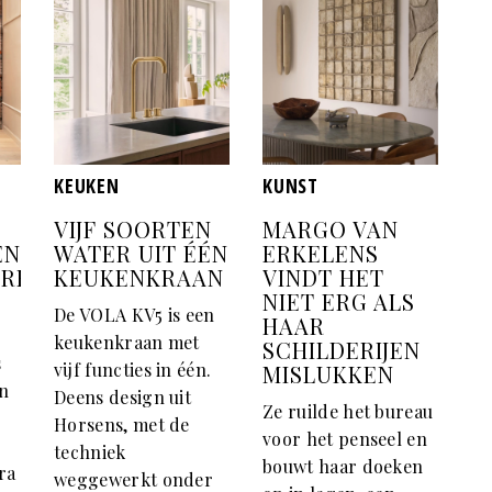
KEUKEN
KUNST
VIJF SOORTEN
MARGO VAN
EN
WATER UIT ÉÉN
ERKELENS
ERELD
KEUKENKRAAN
VINDT HET
NIET ERG ALS
De VOLA KV5 is een
HAAR
keukenkraan met
SCHILDERIJEN
s
vijf functies in één.
MISLUKKEN
en
Deens design uit
Ze ruilde het bureau
Horsens, met de
voor het penseel en
techniek
bouwt haar doeken
ra
weggewerkt onder