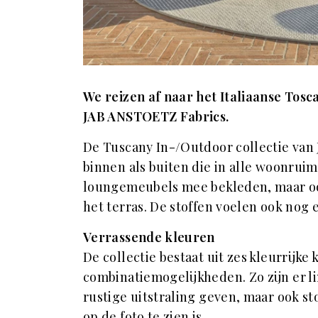
We reizen af naar het Italiaanse Tosc
JAB ANSTOETZ Fabrics.
De Tuscany In-/Outdoor collectie van J
binnen als buiten die in alle woonruim
loungemeubels mee bekleden, maar oo
het terras. De stoffen voelen ook nog
Verrassende kleuren
De collectie bestaat uit zes kleurrijk
combinatiemogelijkheden. Zo zijn er li
rustige uitstraling geven, maar ook st
op de foto te zien is.