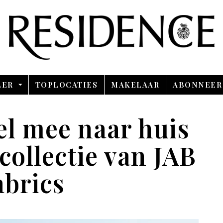
Overslaan en ga direct naar de inhoud
LER
TOPLOCATIES
MAKELAAR
ABONNEER
l mee naar huis
collectie van JAB
brics