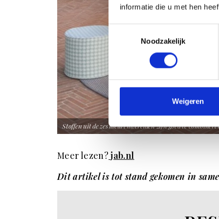
informatie die u met hen hee
Toestemmingsselectie
Noodzakelijk
Weigeren
Stoffen uit de zes kleurenwerelden zijn goed te combinere
Meer lezen?
jab.nl
Dit artikel is tot stand gekomen in 