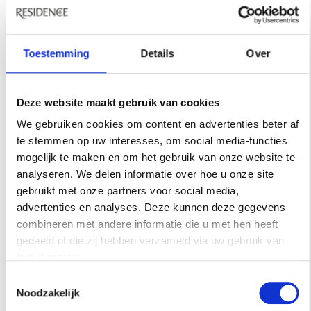
concrete vorm gekregen, maar het is wel iets
waar ik in mijn hoofd al mee bezig ben.’ Het zou
een volgende stap zijn in haar expertise, maar
Toestemming
Details
Over
ook voor de meer hobbyistische benadering van
tuinieren staat ze open. ‘Die cultuurhistorische
traditie begin ik steeds beter te doorgronden,
Deze website maakt gebruik van cookies
maar ik zou eigenlijk ook wel graag een cursus
We gebruiken cookies om content en advertenties beter af
tuinieren willen volgen. Zodat ik die kant, dus
te stemmen op uw interesses, om social media-functies
de botanie, de biologie, ook beter ga begrijpen.
mogelijk te maken en om het gebruik van onze website te
analyseren. We delen informatie over hoe u onze site
Dat zou dan meer voor mezelf zijn, dat hoeft
gebruikt met onze partners voor social media,
niet per se publiek te worden.’
advertenties en analyses. Deze kunnen deze gegevens
combineren met andere informatie die u met hen heeft
Kijk
hier
voor meer informatie.
gedeeld of die zij hebben verzameld via uw gebruik van
Residence kan commissie verdienen met links op
hun diensten.
deze pagina, uiteraard selecteren wij alleen
Toestemmingsselectie
Noodzakelijk
producten die wij zelf ook fantastisch vinden. Lees