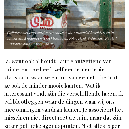
Geïmproviseerde tuintjes van mensen die ontworteld raakten en in
vluchtelingenkampen terechtkwamen. Foto: Henk Wildschut, Rooted,
Zaatari Camp, Jordan, 2018.
Ja, want ook al houdt Laurie ontzettend van
tuinieren – ze heeft zelf een ieniemienie
stadspatio waar ze enorm van geniet – belicht
ze ook de minder mooie kanten. ‘Wat ik
interessant vind, zijn die verschillende lagen. Ik
wil blootleggen waar de dingen waar wij ons
mee omringen vandaan komen. Je associeert het
misschien niet direct met de tuin, maar dat zijn
zeker politieke agendapunten. Niet alles is per