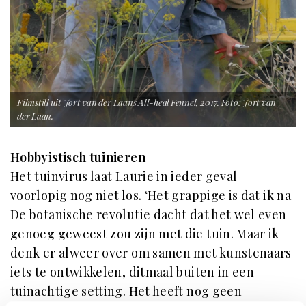
Filmstill uit Jort van der Laans All-heal Fennel, 2017. Foto: Jort van
der Laan.
Hobbyistisch tuinieren
Het tuinvirus laat Laurie in ieder geval
voorlopig nog niet los. ‘Het grappige is dat ik na
De botanische revolutie dacht dat het wel even
genoeg geweest zou zijn met die tuin. Maar ik
denk er alweer over om samen met kunstenaars
iets te ontwikkelen, ditmaal buiten in een
tuinachtige setting. Het heeft nog geen