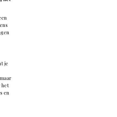
een
gens
ragen
t je
, maar
 het
s en