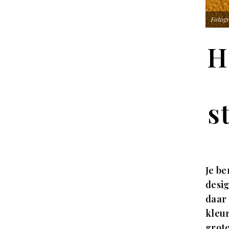
Fotogr
H
s
Je be
desig
daar
kleur
grote