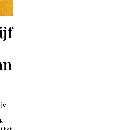
jf
an
 je
uk
j het