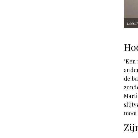
Leolux
Hoe
"Een 
ander
de ba
zonde
Marti
slijt
mooi b
Zij