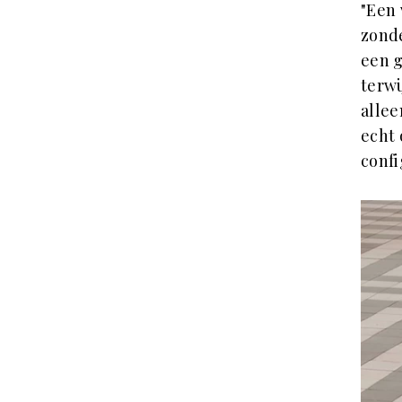
"Een 
zonde
een g
terwi
allee
echt 
confi