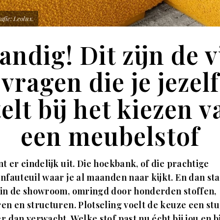
afie: Leolux.
andig! Dit zijn de vi
vragen die je jezelf
telt bij het kiezen v
een meubelstof
nt er eindelijk uit. Die hoekbank, of die prachtige
nfauteuil waar je al maanden naar kijkt. En dan sta
 in de showroom, omringd door honderden stoffen,
en en structuren. Plotseling voelt de keuze een st
r dan verwacht. Welke stof past nu écht bij jou en bi