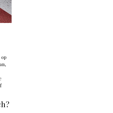
d op
an,
e
f
ch?