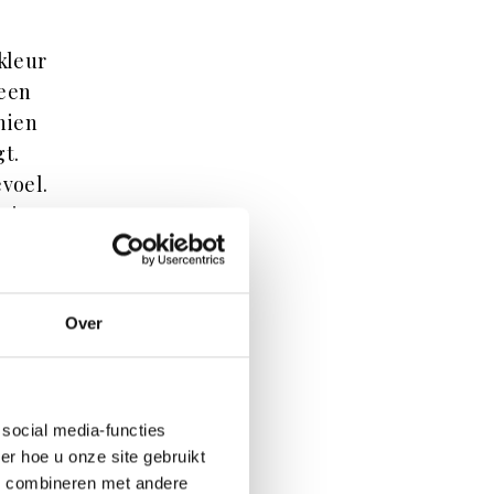
 kleur
leen
hien
gt.
voel.
n je
Over
social media-functies
r hoe u onze site gebruikt
s combineren met andere