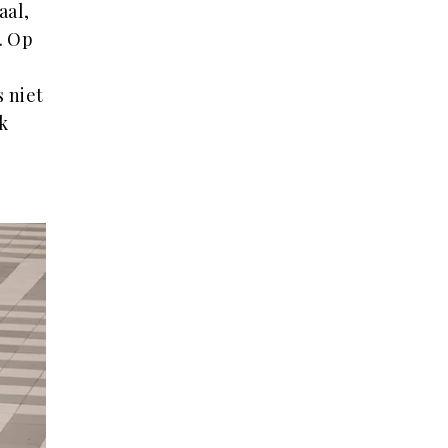
aal,
. Op
s niet
k