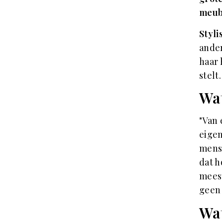
meub
Styli
ander
haar 
stelt.
Wat
"Van 
eigen
mense
dat h
meest
geen
Wat