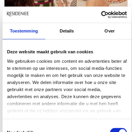
Toestemming
Details
Over
Deze website maakt gebruik van cookies
Fotografie: Lisa de Wolf.
We gebruiken cookies om content en advertenties beter af
te stemmen op uw interesses, om social media-functies
Want wat is jouw stijl?
mogelijk te maken en om het gebruik van onze website te
‘Ik gebruik heel veel stoffen van designers. Ik
analyseren. We delen informatie over hoe u onze site
werk veel met stoffen van Pierre Frey, Manuel
gebruikt met onze partners voor social media,
advertenties en analyses. Deze kunnen deze gegevens
Canovas, Jim Thompson, maar ook met stoffen
combineren met andere informatie die u met hen heeft
uit landen van het Afrikaanse continent,
gedeeld of die zij hebben verzameld via uw gebruik van
Oezbekistan, van die mooie zijden ikats. Of
hun diensten.
stoffen uit lokale winkeltjes Of stoffen uit lokale
Toestemmingsselectie
winkeltjes of van marktjes. Als ik iets geweldigs