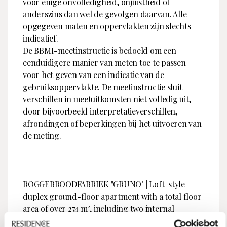
voor enige onvolledigheid, onjuistheid of
anderszins dan wel de gevolgen daarvan. Alle
opgegeven maten en oppervlakten zijn slechts
indicatief.
De BBMI-meetinstructie is bedoeld om een
eenduidigere manier van meten toe te passen
voor het geven van een indicatie van de
gebruiksoppervlakte. De meetinstructie sluit
verschillen in meetuitkomsten niet volledig uit,
door bijvoorbeeld interpretatieverschillen,
afrondingen of beperkingen bij het uitvoeren van
de meting.
------------------
ROGGEBROODFABRIEK "GRUNO" | Loft-style
duplex ground-floor apartment with a total floor
area of over 274 m², including two internal
parking spaces, located in the elegant city centre.