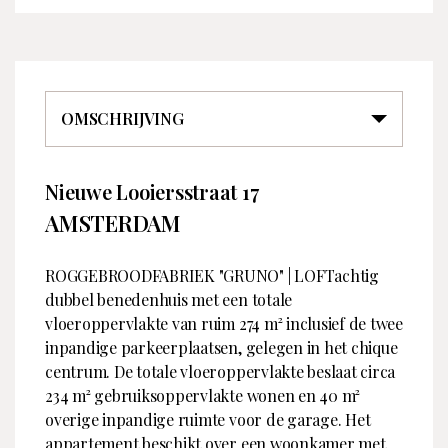
OMSCHRIJVING
Nieuwe Looiersstraat 17
Overdracht
Contact
AMSTERDAM
Type
Bedrijfsnaam
Te koop
Broersma Werken en
Wonen
ROGGEBROODFABRIEK "GRUNO" | LOFTachtig
Vraagprijs
€ 2.760.000 k. k.
dubbel benedenhuis met een totale
Koopconditie
k. k.
vloeroppervlakte van ruim 274 m² inclusief de twee
Aangeboden sinds
3 juni 2026
inpandige parkeerplaatsen, gelegen in het chique
Adres
Koningslaan 14
centrum. De totale vloeroppervlakte beslaat circa
Bouw
1075 AC AMSTERDAM
234 m² gebruiksoppervlakte wonen en 40 m²
Nederland
Soort object
Appartement
overige inpandige ruimte voor de garage. Het
appartement beschikt over een woonkamer met
Telefoon
020 305 97 77
Woningtype
Benedenwoning