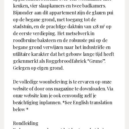
keuken, vier slaapkamers en twee badkamers.
WWW
www.broersma.nl
Bouwperiode
1960 - 1970
Bijzonder aan dit appartement zijn de glazen pui
op de begane grond, met toegang tot de
Contactpersoon
Inhoud
stadstuin, en de prachtige daktuin van 128 m² op
Naam
Broersma Werken en
Woonoppervlakte
274 m²
de eerste verdieping. Het metselwerk in
Wonen
roodbruine baksteen en de robuuste pui op de
Inhoud
750 m³
Telefoon
020 305 97 77
begane grond verwijzen naar het industriële en
Indeling
utilitaire karakter dat het gebouw lange tijd heeft
E-mailadres
wonen@broersma.nl
gekenmerkt als Roggebroodfabriek “Gruno”.
Aantal kamers
5
Gelegen op eigen grond.
Aantal slaapkamers
4
Aantal badkamers
2
De volledige woonbeleving is te ervaren op onze
website of door ons magazine te downloaden. Via
Buitenruimte
onze website kun je ook eenvoudig zelf je
bezichtiging inplannen. *See English translation
Tuin
128 m²
below *
Garage
0 m², 2 auto's
Rondleiding