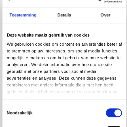
The total floor area comprises approximately 234
m² of living space and 40 m² of additional internal
Toestemming
Details
Over
space for the garage. The apartment features a
living room with kitchen, four bedrooms, and two
bathrooms. Particularly striking are the glass
Deze website maakt gebruik van cookies
façade on the ground floor, opening onto the city
garden, and the beautiful roof garden of 128 m²
We gebruiken cookies om content en advertenties beter af
on the first floor. The red-brown brickwork and
te stemmen op uw interesses, om social media-functies
the robust ground-floor frontage refer to the
mogelijk te maken en om het gebruik van onze website te
industrial and utilitarian character that long
analyseren. We delen informatie over hoe u onze site
defined the building as the Gruno Rye Bread
gebruikt met onze partners voor social media,
Factory. Situated on freehold land.
advertenties en analyses. Deze kunnen deze gegevens
combineren met andere informatie die u met hen heeft
The full living experience can be explored on our
gedeeld of die zij hebben verzameld via uw gebruik van
website or by downloading our magazine. You can
hun diensten.
also easily schedule a viewing via our website.
Toestemmingsselectie
Noodzakelijk
Tour
The ground floor forms the heart of the home: a