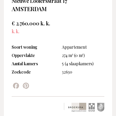
Nieuwe Looiersstraat 17
AMSTERDAM
€ 2.760.000 k. k.
k. k.
Soort woning
Appartement
Oppervlakte
274 m² (0 m²)
Aantal kamers
5 (4 slaapkamers)
Zoekcode
32630