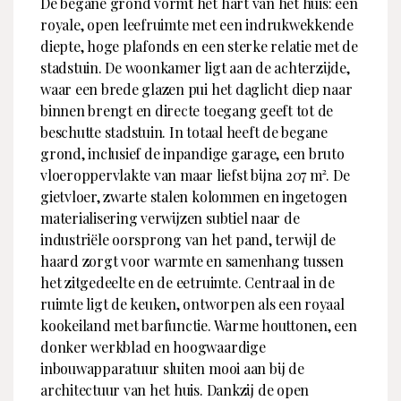
De begane grond vormt het hart van het huis: een
royale, open leefruimte met een indrukwekkende
diepte, hoge plafonds en een sterke relatie met de
stadstuin. De woonkamer ligt aan de achterzijde,
waar een brede glazen pui het daglicht diep naar
binnen brengt en directe toegang geeft tot de
beschutte stadstuin. In totaal heeft de begane
grond, inclusief de inpandige garage, een bruto
vloeroppervlakte van maar liefst bijna 207 m². De
gietvloer, zwarte stalen kolommen en ingetogen
materialisering verwijzen subtiel naar de
industriële oorsprong van het pand, terwijl de
haard zorgt voor warmte en samenhang tussen
het zitgedeelte en de eetruimte. Centraal in de
ruimte ligt de keuken, ontworpen als een royaal
kookeiland met barfunctie. Warme houttonen, een
donker werkblad en hoogwaardige
inbouwapparatuur sluiten mooi aan bij de
architectuur van het huis. Dankzij de open