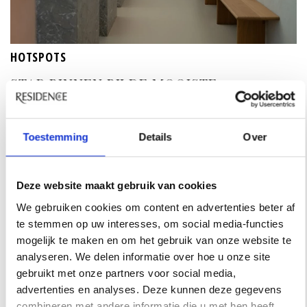
HOTSPOTS
STAP BINNEN BIJ DE MOOISTE
SCHOONHEIDSSALONS VAN AMSTERDAM
Vier schoonheidssalons in Amsterdam waar je niet
Toestemming
Details
Over
alleen voor de behandeling komt, maar ook voor het
interieur. Ontdek de mooiste beautyplekken van de
stad.
Deze website maakt gebruik van cookies
We gebruiken cookies om content en advertenties beter af
te stemmen op uw interesses, om social media-functies
mogelijk te maken en om het gebruik van onze website te
analyseren. We delen informatie over hoe u onze site
gebruikt met onze partners voor social media,
advertenties en analyses. Deze kunnen deze gegevens
combineren met andere informatie die u met hen heeft