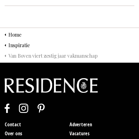
Home
Inspiratie
Van Boven viert zestig jaar vakmanschap
Contact
Adverteren
Over ons
Vacatures