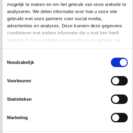
mogelijk te maken en om het gebruik van onze website te
48 UUR IN SINGAPORE? DIT ZIJN DE
FAVORIETEN VAN ARCHITECT SABRINA
analyseren. We delen informatie over hoe u onze site
BIGNAMI
gebruikt met onze partners voor social media,
advertenties en analyses. Deze kunnen deze gegevens
De stad waar architect Sabrina Bignami verliefd op
combineren met andere informatie die u met hen heeft
werd. Een hotel met een verrassend uitzicht staat op
gedeeld of die zij hebben verzameld via uw gebruik van
haar lijst, net als de plekken die ze zelf telkens weer
hun diensten.
opzoekt.
Toestemmingsselectie
Noodzakelijk
Voorkeuren
Statistieken
Marketing