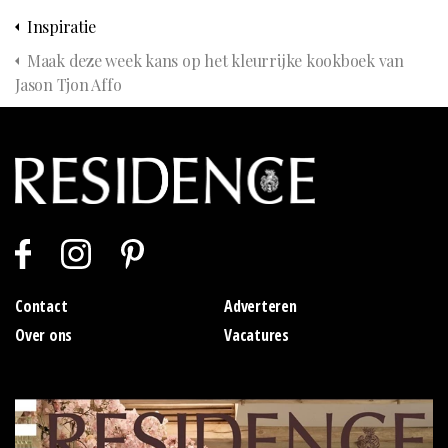
Inspiratie
Maak deze week kans op het kleurrijke kookboek van
Jason Tjon Affo
Contact
Adverteren
Over ons
Vacatures