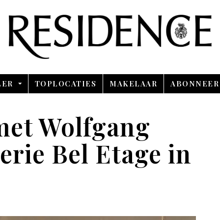
Overslaan en ga direct naar de inhoud
LER
TOPLOCATIES
MAKELAAR
ABONNEER
met Wolfgang
erie Bel Etage in