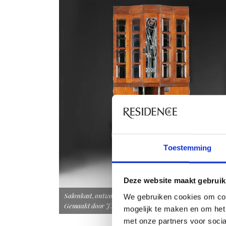
Toestemming
Deze website maakt gebruik
Salonkast, ontworpen door Koloman Moser, Wenen, 1901.
We gebruiken cookies om con
Gemaakt door J. W. Müller of Wenzel Hollmann, Wenen.
mogelijk te maken en om het 
met onze partners voor soci