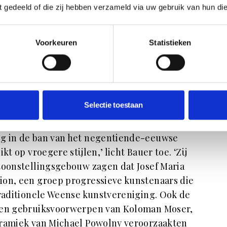
ft gedeeld of die zij hebben verzameld via uw gebruik van hun di
ontstaan? Rond 1900 raakt Europa op tal van
 Oostenrijk. Terwijl de macht van het Grote
Voorkeuren
Statistieken
ertonen, ontwikkelen Weense wetenschappers,
en beeldend kunstenaars allerlei moderne
tuelen zijn hierbij van grote betekenis. Door
 al snel uit tot een van de meest
Selectie toestaan
Europese kunstgeschiedenis. Daarbij is een
ndstil. Dat gaat niet zonder slag of stoot.
og in de ban van het negentiende-eeuwse
t op vroegere stijlen,’ licht Bauer toe. ‘Zij
ntoonstellingsgebouw zagen dat Josef Maria
ion, een groep progressieve kunstenaars die
traditionele Weense kunstvereniging. Ook de
eren gebruiksvoorwerpen van Koloman Moser,
eramiek van Michael Powolny veroorzaakten