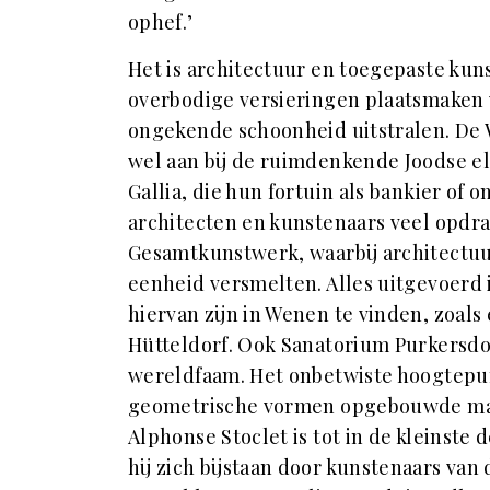
ophef.’
Het is architectuur en toegepaste kuns
overbodige versieringen plaatsmaken v
ongekende schoonheid uitstralen. De W
wel aan bij de ruimdenkende Joodse eli
Gallia, die hun fortuin als bankier o
architecten en kunstenaars veel opdra
Gesamtkunstwerk, waarbij architectuu
eenheid versmelten. Alles uitgevoerd 
hiervan zijn in Wenen te vinden, zoals
Hütteldorf. Ook Sanatorium Purkersdor
wereldfaam. Het onbetwiste hoogtepunt 
geometrische vormen opgebouwde mar
Alphonse Stoclet is tot in de kleinste 
hij zich bijstaan door kunstenaars van