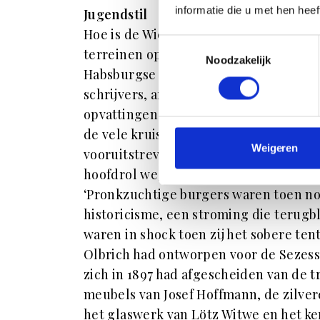
informatie die u met hen hee
Jugendstil
Hoe is de Wiener Jugendstil eigenlijk 
Toestemmingsselectie
terreinen op drift. Dat geldt ook voor
Noodzakelijk
Habsburgse Rijk scheuren begint te v
schrijvers, architecten, componisten 
opvattingen en ideeën. Joodse intellec
de vele kruisbestuivingen groeit Wenen
Weigeren
vooruitstrevende cultuurcentra in de 
hoofdrol weggelegd voor de Wiener Juge
‘Pronkzuchtige burgers waren toen n
historicisme, een stroming die terugblik
waren in shock toen zij het sobere te
Olbrich had ontworpen voor de Sezess
zich in 1897 had afgescheiden van de 
meubels van Josef Hoffmann, de zilv
het glaswerk van Lötz Witwe en het k