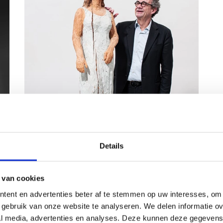
Details
 van cookies
Kunsthandelaar Wolfgang Bauer, eigenaar van Galerie Bel
Etage in Wenen, naast een houten sculptuur van Stephan
tent en advertenties beter af te stemmen op uw interesses, om 
Balkenhol.
gebruik van onze website te analyseren. We delen informatie ove
al media, advertenties en analyses. Deze kunnen deze gegeven