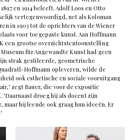
1897 en 1914 beleeft. Adolf Loos en Otto
jkelijk vertegenwoordigd, net als Koloman
en in 1903 tot de oprichters van de Wiener
laats voor toegepaste kunst. Aan Hoffmann
MAK een grootse overzichtstentoonstelling
t Museum für Angewandte Kunst had geen
ijn strak gestileerde, geometrische
Quadratl-Hoffmann opleveren, wilde de
nheid ook esthetische en sociale vooruitgang
air,’ zegt Bauer, die voor de expositie
‘Daarnaast droeg hij als docent zijn
 maar hij leende ook graag hun ideeën. Er
’