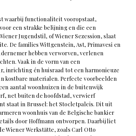
t waarbij functionaliteit vooropstaat,
oor een strakke belijning en die een
iener Jugendstil, of Wiener Sezession, slaat
te. De families Wittgenstein, Ast, Primavesi en
f ondernemer hebben verworven, verlenen
chten. Vaak in de vorm van een
r, inrichting én huisraad tot een harmonieuze
in kostbare materialen. Perfecte voorbeelden
 een aantal woonhuizen in de buitenwijk
f, net buiten de hoofdstad, verwierf
staat in Brussel: het Stocletpaleis. Dit uit
meren woonhuis van de Belgische bankier
details door Hoffmann ontworpen. Daarbij liet
 de Wiener Werkstätte, zoals Carl Otto