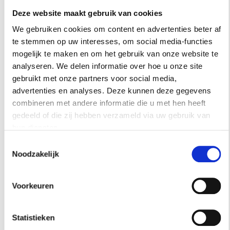
een aaneenschakeling van majestueuze salons,
Deze website maakt gebruik van cookies
studeerkamers en ontelbare slaapvertrekken
We gebruiken cookies om content en advertenties beter af
die Rosa liefdevol inrichtte met antieke meubels
te stemmen op uw interesses, om social media-functies
uit Engeland. Uiteindelijk was het resultaat een
mogelijk te maken en om het gebruik van onze website te
typische negentiende-eeuwse patriciërswoning
analyseren. We delen informatie over hoe u onze site
in een structuur die uit het jaar duizend stamt...
gebruikt met onze partners voor social media,
advertenties en analyses. Deze kunnen deze gegevens
zonder meer een bijzondere combinatie.’
combineren met andere informatie die u met hen heeft
Doel van de indrukwekkende residentie was,
gedeeld of die zij hebben verzameld via uw gebruik van
hun diensten.
aldus Alessandro, het opdoen van goede
contacten in de hogere kringen. ‘Net als nu was
Toestemmingsselectie
Noodzakelijk
het geven van diners — met de juiste gasten —
in die tijd dé manier om door te dringen tot de
Voorkeuren
beau monde. Je huis functioneerde daarbij als
visitekaartje.’ Ander belangrijk onderdeel van
het socialiseren was de jacht. ‘Het functioneerde
Statistieken