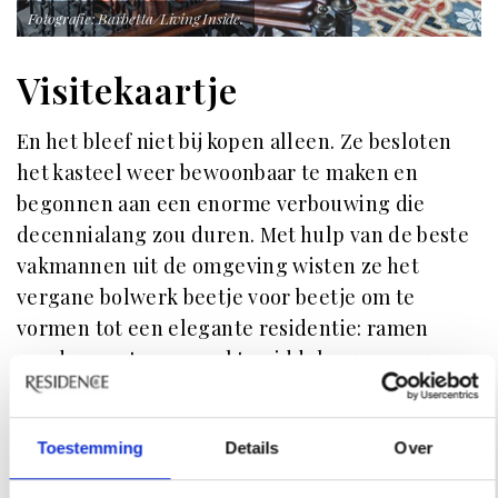
Fotografie: Barbetta/Living Inside.
Visitekaartje
En het bleef niet bij kopen alleen. Ze besloten
het kasteel weer bewoonbaar te maken en
begonnen aan een enorme verbouwing die
decennialang zou duren. Met hulp van de beste
vakmannen uit de omgeving wisten ze het
vergane bolwerk beetje voor beetje om te
vormen tot een elegante residentie: ramen
werden groter gemaakt, middeleeuwse muren
gerestaureerd, de kelders werden verbouwd tot
kantines voor de productie van
wijn
en
Toestemming
Details
Over
Parmezaanse kaas, en het interieur werd verrijkt
met prachtig stucwerk en fresco’s. Er herrees