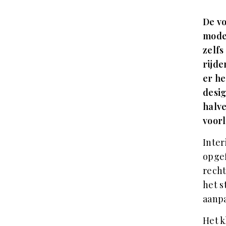
De vo
mode
zelfs
rijde
er he
desi
halve
voorl
Inter
opgef
recht
het s
aanpa
Het k