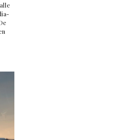
alle
dia-
 De
en