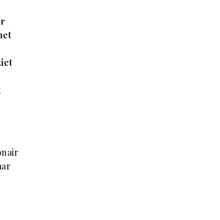
ir
het
iet
t
onair
aar