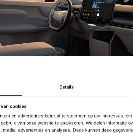
Details
noramadak, comfort en
 van cookies
tent en advertenties beter af te stemmen op uw interesses, om 
aktische ruimte van de Vo
gebruik van onze website te analyseren. We delen informatie ove
al media, advertenties en analyses. Deze kunnen deze gegeven