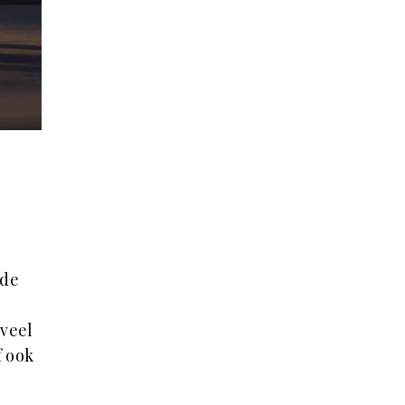
 de
e
oveel
f ook