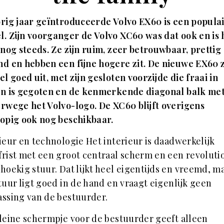
rig jaar geïntroduceerde Volvo EX60 is een popula
l. Zijn voorganger de
Volvo XC60
was dat ook en is 
 nog steeds. Ze zijn ruim, zeer betrouwbaar, prettig
nd en hebben een fijne hogere zit. De nieuwe EX60 z
el goed uit, met zijn gesloten voorzijde die fraai in
gn is gegoten en de kenmerkende diagonal balk me
rwege het Volvo-logo. De XC60 blijft overigens
opig ook nog beschikbaar.
ieur en technologie Het interieur is daadwerkelijk
rist met een groot centraal scherm en een revoluti
hoekig stuur. Dat lijkt heel eigentijds en vreemd, m
tuur ligt goed in de hand en vraagt eigenlijk geen
ssing van de bestuurder.
leine schermpje voor de bestuurder geeft alleen