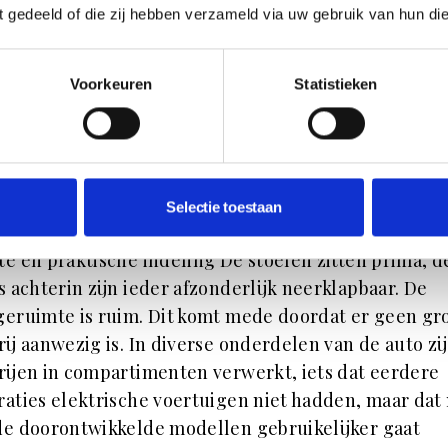
X60
ft gedeeld of die zij hebben verzameld via uw gebruik van hun di
ramadak en comfort Opvallend is ook het grote pan
at van voor tot achter loopt. De hoeveelheid licht ka
Voorkeuren
Statistieken
n geregeld, de UV- straling wordt gefilterd, extre
 en warme blijven buiten en het raam kan deels wo
isterd, maar het kan niet open. Persoonlijk zijn we
ebbers van een open schuifdak, maar de moderne tij
Selectie toestaan
t duidelijk offers.
e en praktische indeling De stoelen zitten prima, d
s achterin zijn ieder afzonderlijk neerklapbaar. De
eruimte is ruim. Dit komt mede doordat er geen gr
rij aanwezig is. In diverse onderdelen van de auto zi
rijen in compartimenten verwerkt, iets dat eerdere
aties elektrische voertuigen niet hadden, maar dat
e doorontwikkelde modellen gebruikelijker gaat