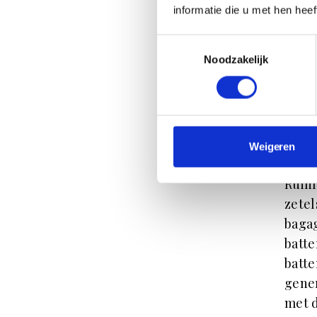
E
informatie die u met hen hee
Pano
Toestemmingsselectie
dak d
Noodzakelijk
worde
koude
verdu
liefh
Weigeren
vraag
Ruimt
zetel
bagag
batte
batte
gener
met d