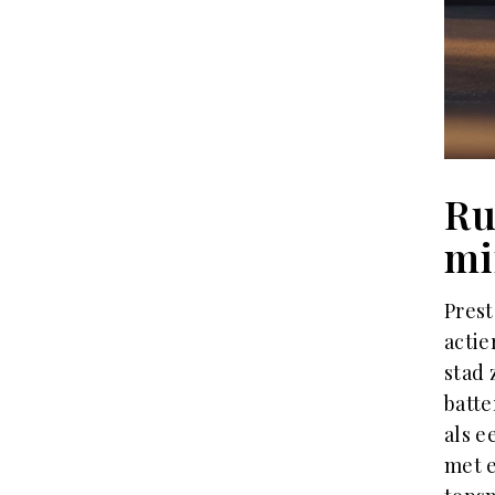
Ru
mi
Prest
actie
stad 
batte
als e
met e