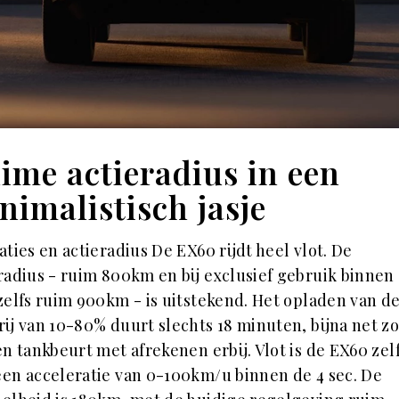
ime actieradius in een
nimalistisch jasje
aties en actieradius De EX60 rijdt heel vlot. De
radius - ruim 800km en bij exclusief gebruik binnen
zelfs ruim 900km - is uitstekend. Het opladen van d
rij van 10-80% duurt slechts 18 minuten, bijna net z
en tankbeurt met afrekenen erbij. Vlot is de EX60 zel
en acceleratie van 0-100km/u binnen de 4 sec. De