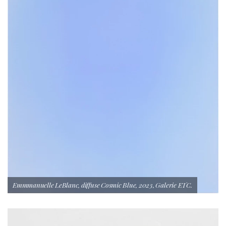
Emmmanuelle LeBlanc, diffuse Cosmic Blue, 2023, Galerie ETC.