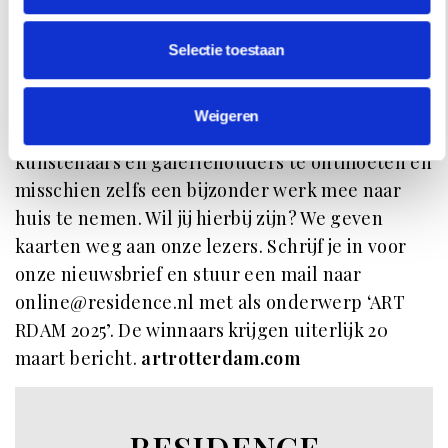
Elsemarijn Bruys, Blue to Purple, 6.0, 2023, Contour Gallery.
Selectie toestaan
Winactie
Weigeren
Art Rotterdam is dé plek om kunst te ontdekken,
kunstenaars en galeriehouders te ontmoeten en
misschien zelfs een bijzonder werk mee naar
huis te nemen. Wil jij hierbij zijn? We geven
kaarten weg aan onze lezers. Schrijf je in voor
onze nieuwsbrief en stuur een mail naar
online@residence.nl
met als onderwerp ‘ART
RDAM 2025’. De winnaars krijgen uiterlijk 20
maart bericht.
artrotterdam.com
RESIDENCE